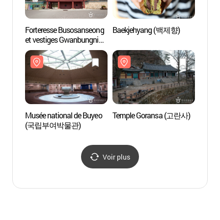
Forteresse Busosanseong
Baekjehyang (백제향)
Templ
et vestiges Gwanbungni
(patrimoine de l'Unesco) -
관북리유적과 부소산성
Musée national de Buyeo
Temple Goransa (고란사)
Falai
(국립부여박물관)
(낙화
Voir plus