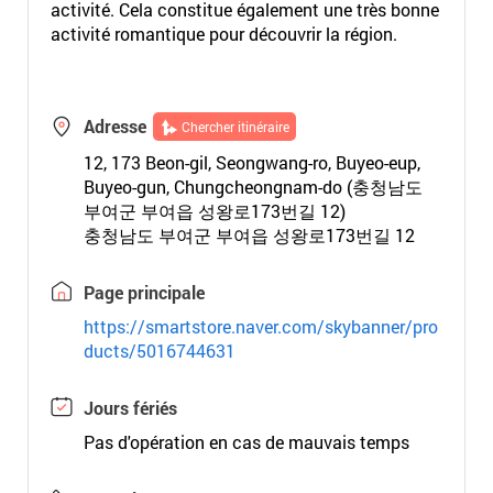
activité. Cela constitue également une très bonne
activité romantique pour découvrir la région.
Adresse
Chercher itinéraire
12, 173 Beon-gil, Seongwang-ro, Buyeo-eup,
Buyeo-gun, Chungcheongnam-do (충청남도
부여군 부여읍 성왕로173번길 12)
충청남도 부여군 부여읍 성왕로173번길 12
Page principale
https://smartstore.naver.com/skybanner/pro
ducts/5016744631
Jours fériés
Pas d'opération en cas de mauvais temps