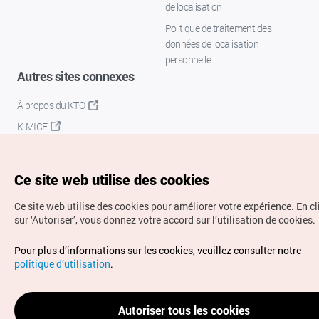
de localisation
Politique de traitement des
données de localisation
personnelle
Autres sites connexes
À propos du KTO
K-MICE
Ce site web utilise des cookies
Ce site web utilise des cookies pour améliorer votre expérience.
En c
sur ‘Autoriser’, vous donnez votre accord sur l’utilisation de cookies.
Droits d’auteur (c) Office National du Tourisme en Corée.
Pour plus d’informations sur les cookies, veuillez consulter notre
Tous droits réservés.
politique d’utilisation
.
Pour les rapports d'erreurs et demandes de renseignements,
adressez vos demandes à
info.ontc@gmail.com
Autoriser tous les cookies