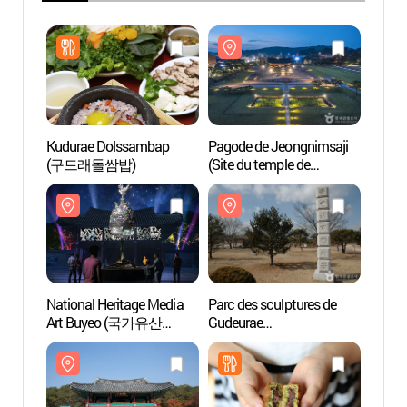
Kudurae Dolssambap
Pagode de Jeongnimsaji
Pagod
(구드래돌쌈밥)
(Site du temple de
(Site 
Jeongnimsa) [Patrimoie de
Jeongn
l'UNESCO] (부여 정림사지
l'UN
오층석탑 [유네스코
오층석
세계유산])
세계유
National Heritage Media
Parc des sculptures de
Forte
Art Buyeo (국가유산
Gudeurae
et ve
미디어아트 부여)
(구드래조각공원)
(patri
관북