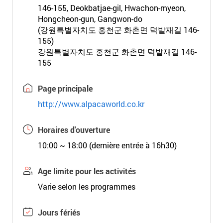
146-155, Deokbatjae-gil, Hwachon-myeon,
Hongcheon-gun, Gangwon-do
(강원특별자치도 홍천군 화촌면 덕밭재길 146-
155)
강원특별자치도 홍천군 화촌면 덕밭재길 146-
155
Page principale
http://www.alpacaworld.co.kr
Horaires d'ouverture
10:00 ~ 18:00 (dernière entrée à 16h30)
Age limite pour les activités
Varie selon les programmes
Jours fériés