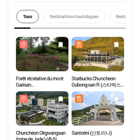
Tous
Destinations touristiques
Restaurants
Forêt récréative du mont
Starbucks Chuncheon
Forêt 
Garisan
Gubong-san R (스타벅스
Garis
(가리산자연휴양림)
춘천구봉산R점)
(가리
Chuncheon Okgwangsan
Santorini (산토리니)
Observ
(mine de Jade ) (춘천
Gubo