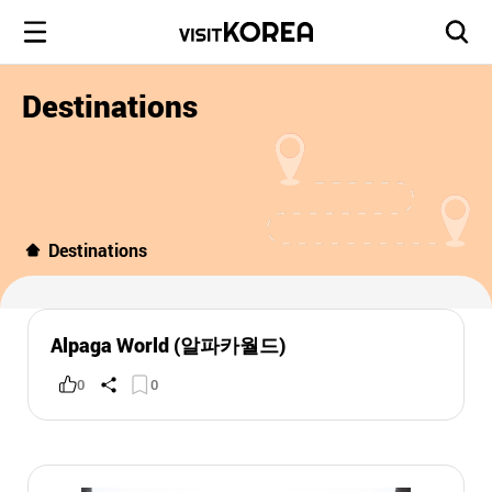
Destinations
Destinations
Alpaga World (알파카월드)
0
0