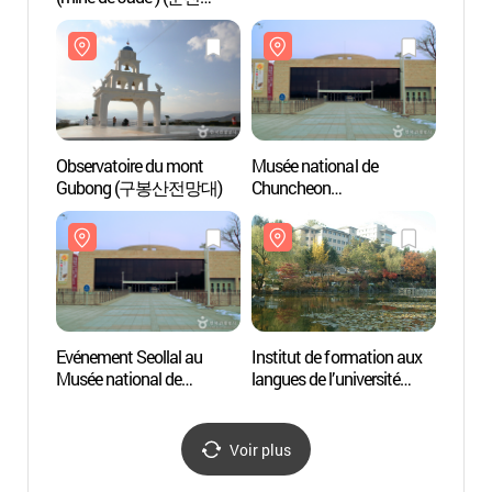
옥광산)
Observatoire du mont
Musée national de
Instit
Gubong (구봉산전망대)
Chuncheon
langue
(국립춘천박물관)
natio
(강원
Evénement Seollal au
Institut de formation aux
Lac S
Musée national de
langues de l’université
Chun
Chuncheon
nationale du Gangwon
(국립춘천박물관 설맞이
(강원대학교 어학교육원)
우리 문화 한마당)
Voir plus