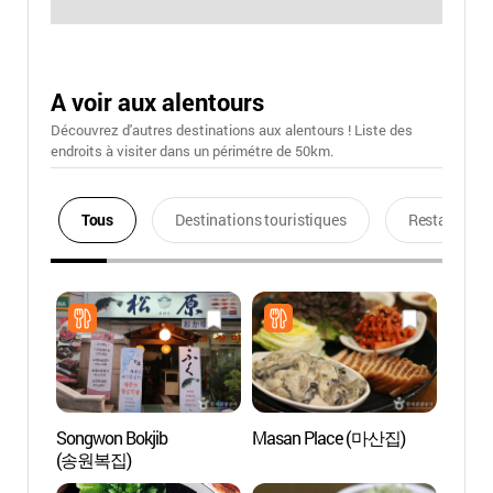
A voir aux alentours
Découvrez d'autres destinations aux alentours ! Liste des
endroits à visiter dans un périmétre de 50km.
Tous
Destinations touristiques
Restaurants
Songwon Bokjib
Masan Place (마산집)
Musée
(송원복집)
Coré
화폐