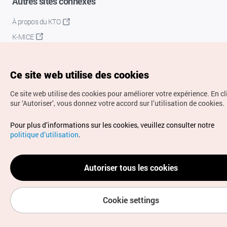
Autres sites connexes
À propos du KTO
K-MICE
Ce site web utilise des cookies
Ce site web utilise des cookies pour améliorer votre expérience.
En c
sur ‘Autoriser’, vous donnez votre accord sur l’utilisation de cookies.
Droits d’auteur (c) Office National du Tourisme en Corée.
Pour plus d’informations sur les cookies, veuillez consulter notre
Tous droits réservés.
politique d’utilisation
.
Pour les rapports d'erreurs et demandes de renseignements,
adressez vos demandes à
info.ontc@gmail.com
Autoriser tous les cookies
Cookie settings