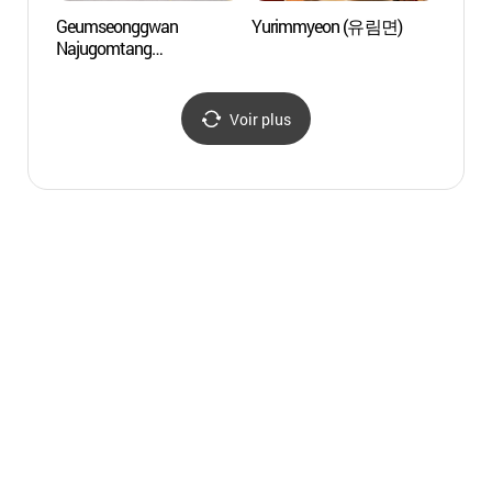
Geumseonggwan
Yurimmyeon (유림면)
Platea
Najugomtang
Rodin
(금성관나주곰탕)
Voir plus