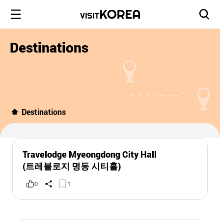
Destinations
Destinations
Travelodge Myeongdong City Hall
(트레블로지 명동 시티홀)
0
1