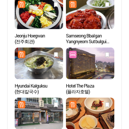
Jeonju Hoegwan
Samseong Bbalgan
Dond
(전주회관)
Yangnyeom Sutbulgui
(삼성 빨간양념 숯불구이)
Hyundai Kalguksu
Hotel The Plaza
Seoul 
(현대칼국수)
(플라자호텔)
(서울