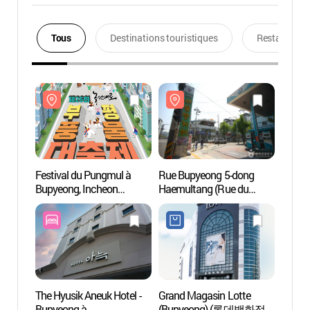
Tous
Destinations touristiques
Restaurants
Festival du Pungmul à
Rue Bupyeong 5-dong
Rue B
Bupyeong, Incheon
Haemultang (Rue du
Haemu
(부평풍물대축제)
ragoût de fruits de mer)
ragoût
(부평5동 해물탕거리)
(부평
The Hyusik Aneuk Hotel -
Grand Magasin Lotte
Supia,
Bupyeong à
(Bupyeong) (롯데백화점-
lac d