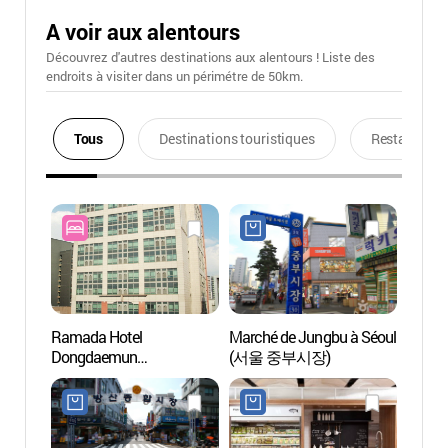
A voir aux alentours
Découvrez d'autres destinations aux alentours ! Liste des
endroits à visiter dans un périmétre de 50km.
Tous
Destinations touristiques
Restaurants
Ramada Hotel
Marché de Jungbu à Séoul
Riviè
Dongdaemun
(서울 중부시장)
(청계
(라마다호텔 동대문)