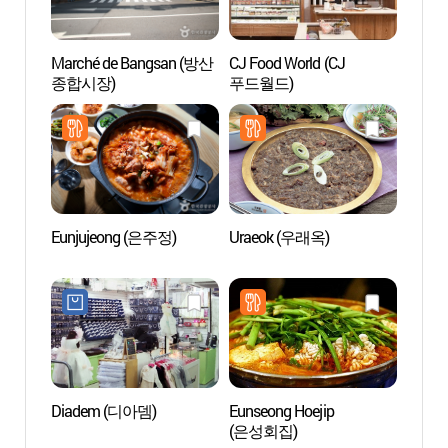
Marché de Bangsan (방산
CJ Food World (CJ
Yeong
종합시장)
푸드월드)
(두산
Eunjujeong (은주정)
Uraeok (우래옥)
La rue
Jang
족발 
Diadem (디아뎀)
Eunseong Hoejip
Place
(은성회집)
(동