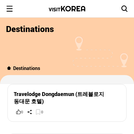
Destinations
Destinations
Travelodge Dongdaemun (트레블로지
동대문 호텔)
0
0