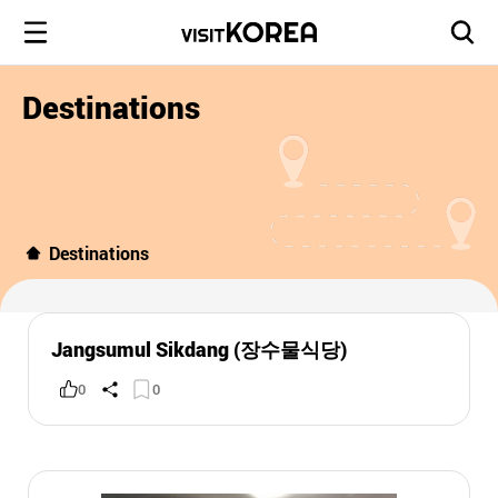
Destinations
Destinations
Jangsumul Sikdang (장수물식당)
0
0