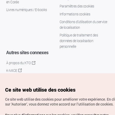
en Corée
Paramètres des cookies
Livres numériques / E-books
Informations cookies
Conditions d’utilisation du service
de localisation
Politique de traitement des
données de localisation
personnelle
Autres sites connexes
À propos du KTO
K-MICE
Ce site web utilise des cookies
Ce site web utilise des cookies pour améliorer votre expérience.
En c
sur ‘Autoriser’, vous donnez votre accord sur l’utilisation de cookies.
Droits d’auteur (c) Office National du Tourisme en Corée.