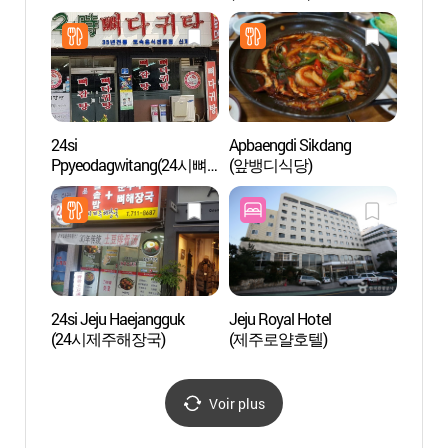
24si
Apbaengdi Sikdang
Centre
Ppyeodagwitang(24시뼈
(앞뱅디식당)
intern
다귀탕)
l’unive
Jéju
국제교
24si Jeju Haejangguk
Jeju Royal Hotel
Casino
(24시제주해장국)
(제주로얄호텔)
(제주
골든비
Voir plus