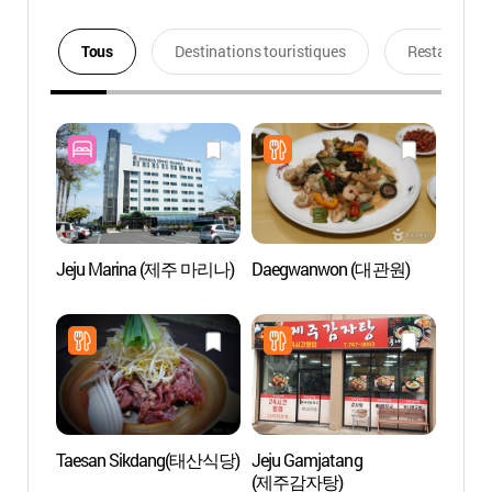
Tous
Destinations touristiques
Restaurants
Jeju Marina (제주 마리나)
Daegwanwon (대관원)
Casino
Gran
카지노
Taesan Sikdang(태산식당)
Jeju Gamjatang
Arbore
(제주감자탕)
(한라