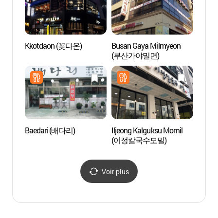
Kkotdaon (꽃다온)
Busan Gaya Milmyeon
Hanwh
(부산가야밀면)
Besa
용인 
Baedari (배다리)
Iljeong Kalguksu Momil
Parc d
(이정칼국수모밀)
(오산
Voir plus