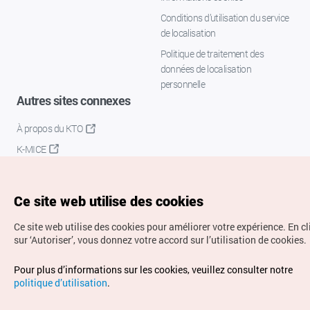
Conditions d’utilisation du service
de localisation
Politique de traitement des
données de localisation
personnelle
Autres sites connexes
À propos du KTO
K-MICE
Ce site web utilise des cookies
Ce site web utilise des cookies pour améliorer votre expérience.
En c
sur ‘Autoriser’, vous donnez votre accord sur l’utilisation de cookies.
Droits d’auteur (c) Office National du Tourisme en Corée.
Pour plus d’informations sur les cookies, veuillez consulter notre
Tous droits réservés.
politique d’utilisation
.
Pour les rapports d'erreurs et demandes de renseignements,
adressez vos demandes à