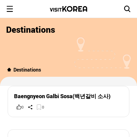
Destinations
Destinations
Baengnyeon Galbi Sosa(백년갈비 소사)
0
0