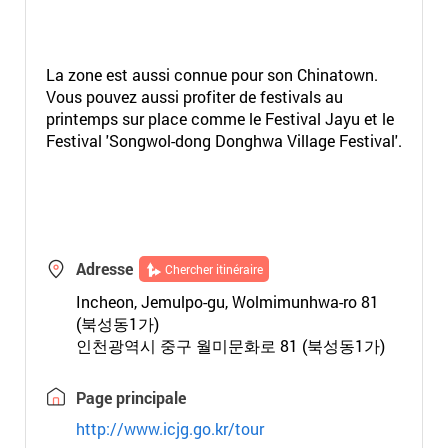
La zone est aussi connue pour son Chinatown.
Vous pouvez aussi profiter de festivals au
printemps sur place comme le Festival Jayu et le
Festival 'Songwol-dong Donghwa Village Festival'.
Adresse
Chercher itinéraire
Incheon, Jemulpo-gu, Wolmimunhwa-ro 81
(북성동1가)
인천광역시 중구 월미문화로 81 (북성동1가)
Page principale
http://www.icjg.go.kr/tour