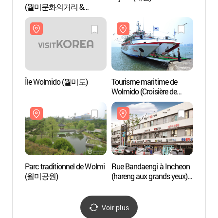
(월미문화의거리 &
(월미
달빛음악분수)
달빛음
Île Wolmido (월미도)
Tourisme maritime de
Touris
Wolmido (Croisière de
Wolmid
Wolmido)
Wolmi
(월미도해양관광
(월
(월미도유람선))
(월미
Parc traditionnel de Wolmi
Rue Bandaengi à Incheon
Rue B
(월미공원)
(hareng aux grands yeux)
(haren
(연안부두
(연안
밴댕이회무침거리)
밴댕
Voir plus