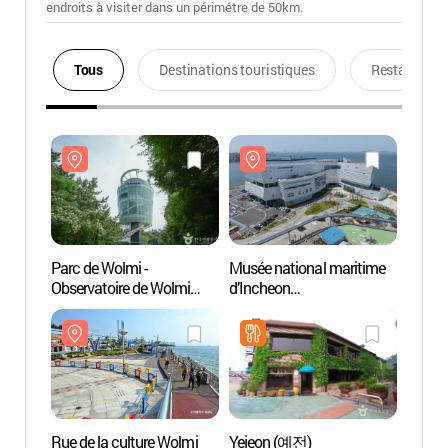
endroits à visiter dans un périmétre de 50km.
Tous
Destinations touristiques
Restaurants
Parc de Wolmi -
Musée national maritime
Parc d
Observatoire de Wolmi
d’Incheon
Observ
(월미공원 월미전망대)
(국립인천해양박물관)
(월미
Rue de la culture Wolmi
Yejeon (예전)
Rue de