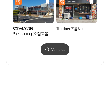
SODAMGOEUL
Ttoollae (또올래)
La For
Paengseong (소담고을
(영인
팽성)
Voir plus