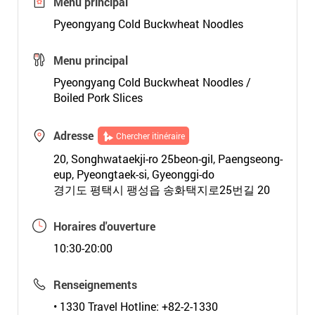
Menu principal
Pyeongyang Cold Buckwheat Noodles
Menu principal
Pyeongyang Cold Buckwheat Noodles /
Boiled Pork Slices
Adresse
Chercher itinéraire
20, Songhwataekji-ro 25beon-gil, Paengseong-
eup, Pyeongtaek-si, Gyeonggi-do
경기도 평택시 팽성읍 송화택지로25번길 20
Horaires d'ouverture
10:30-20:00
Renseignements
• 1330 Travel Hotline: +82-2-1330