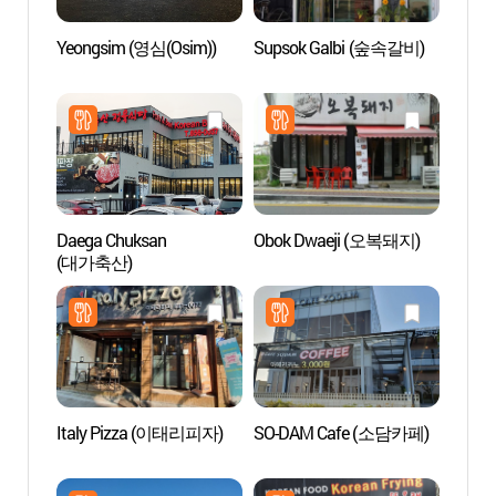
Yeongsim (영심(Osim))
Supsok Galbi (숲속갈비)
Jardin
villag
(바람
Daega Chuksan
Obok Dwaeji (오복돼지)
Zone t
(대가축산)
de S
관광특
Italy Pizza (이태리피자)
SO-DAM Cafe (소담카페)
Source
(아산