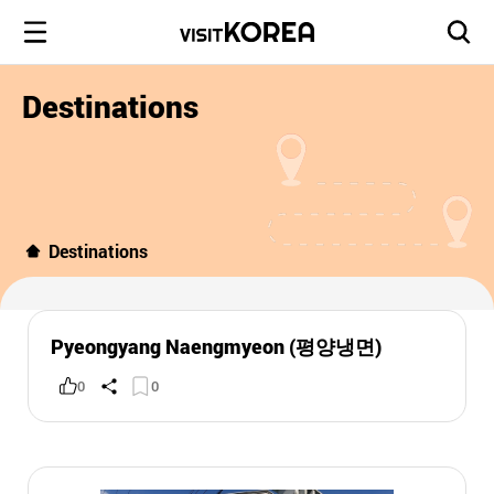
Destinations
Destinations
Pyeongyang Naengmyeon (평양냉면)
0
0