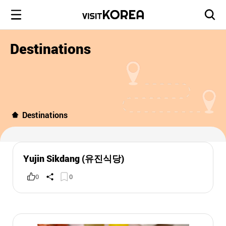
Destinations
Destinations
Yujin Sikdang (유진식당)
0
0