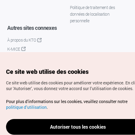
Politique de traitement des
données de localisation
personnelle
Autres sites connexes
À propos du KTO
K-MICE
Ce site web utilise des cookies
Ce site web utilise des cookies pour améliorer votre expérience.
En c
sur ‘Autoriser’, vous donnez votre accord sur l’utilisation de cookies.
Droits d’auteur (c) Office National du Tourisme en Corée.
Pour plus d’informations sur les cookies, veuillez consulter notre
Tous droits réservés.
politique d’utilisation
.
Pour les rapports d'erreurs et demandes de renseignements,
adressez vos demandes à
info.ontc@gmail.com
Autoriser tous les cookies