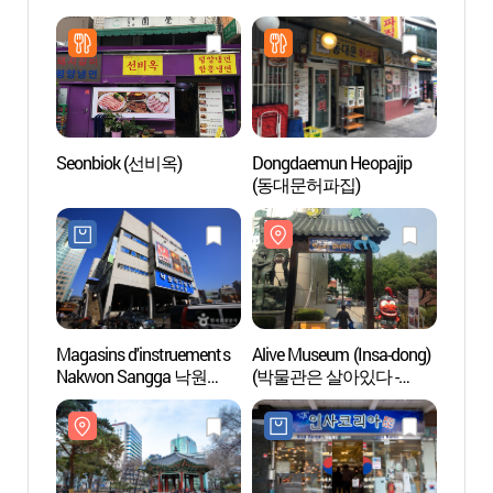
Seonbiok (선비옥)
Dongdaemun Heopajip
Alive 
(동대문허파집)
(박물
인사동
Magasins d'instruements
Alive Museum (Insa-dong)
Dynam
Nakwon Sangga 낙원
(박물관은 살아있다 -
de S
악기상가
인사동점)
메이즈
외국