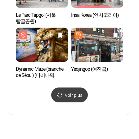
Le Parc Tapgol (서울
Insa Korea (인사코리아)
Galer
탑골공원)
Centre
(서울
공평갤
Dynamic Maze (branche
Yeojingop (여진곱)
Musée
de Séoul) (다이나믹
(Beaut
메이즈 (서울 인사동점) -
(아름
외국어사이트용)
Voir plus