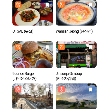
OTSAL (옷살)
Wansan Jeong (완산정)
Parc 
(낙성
9ounce Burger
Jinsunja Gimbap
Biblio
(나인온스버거)
(진순자김밥)
l'unive
Séou
규장각