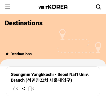
Destinations
Destinations
Seongmin Yangkkochi - Seoul Nat'l Univ.
Branch (성민양꼬치 서울대입구)
0
0