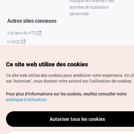
Politique de traitement des
données de localisation
personnelle
Autres sites connexes
À propos du KTO
K-MICE
Ce site web utilise des cookies
Ce site web utilise des cookies pour améliorer votre expérience.
En c
sur ‘Autoriser’, vous donnez votre accord sur l’utilisation de cookies.
Droits d’auteur (c) Office National du Tourisme en Corée.
Pour plus d’informations sur les cookies, veuillez consulter notre
Tous droits réservés.
politique d’utilisation
.
Pour les rapports d'erreurs et demandes de renseignements,
adressez vos demandes à
info.ontc@gmail.com
Autoriser tous les cookies