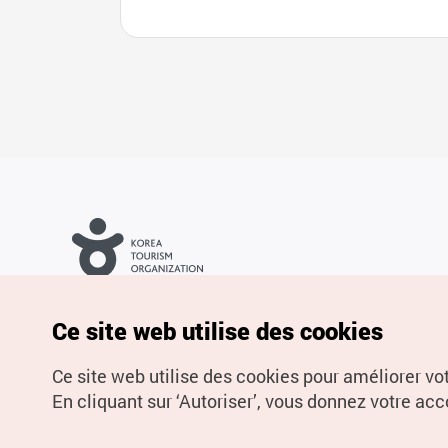
Droits d’auteur (c) Office National du Tourisme en Corée. Tous
droits réservés.
Pour les rapports d'erreurs et demandes de renseignements,
Ce site web utilise des cookies
adressez vos demandes à
info.ontc@gmail.com
Ce site web utilise des cookies pour améliorer vo
En cliquant sur ‘Autoriser’, vous donnez votre acco