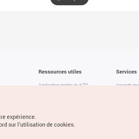
Ressources utiles
Services
Application mobile du KTO
Accords m
1330 Service d'assistance
FAQ
téléphonique pour les voyageurs en
Politique de 
Corée
Paramètres
tre expérience.
Livres numériques / E-books
rd sur l’utilisation de cookies.
Information
Conditions d