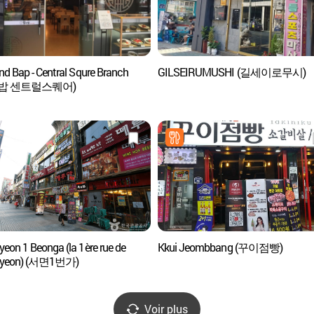
nd Bap - Central Squre Branch
GILSEIRUMUSHI (길세이로무시)
밥 센트럴스퀘어)
eon 1 Beonga (la 1ère rue de
Kkui Jeombbang (꾸이점빵)
yeon) (서면1번가)
Voir plus