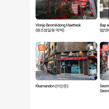
Wonjo Beomil-dong Maetteok
Bap a
(원조범일동 매떡)
(밥앤
Kkamandon (까만돈)
Seomy
Seom