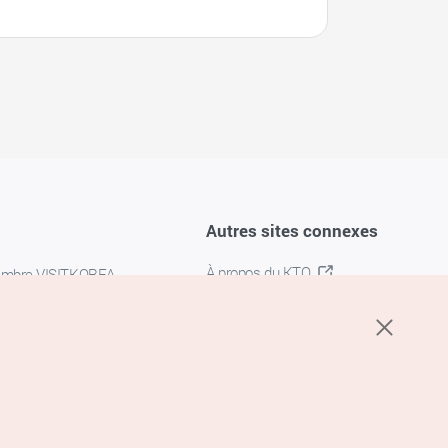
Autres sites connexes
À propos du KTO
embre VISITKOREA
K-MICE
confidentialité
 des cookies
s cookies
’utilisation du service de