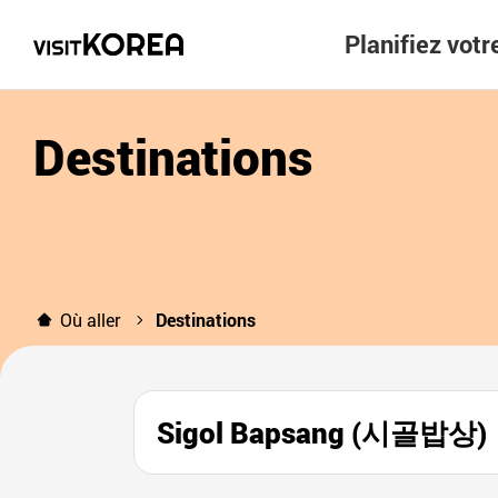
Planifiez vot
Destinations
Où aller
Destinations
Sigol Bapsang (시골밥상)