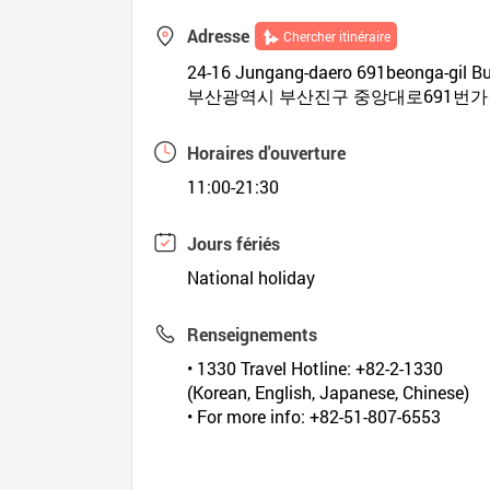
Adresse
Chercher itinéraire
24-16 Jungang-daero 691beonga-gil B
부산광역시 부산진구 중앙대로691번가길 
Horaires d'ouverture
11:00-21:30
Jours fériés
National holiday
Renseignements
• 1330 Travel Hotline: +82-2-1330
(Korean, English, Japanese, Chinese)
• For more info: +82-51-807-6553