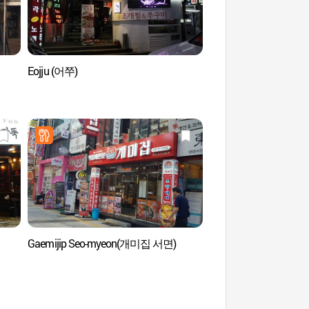
Eojju (어쭈)
Seomyeon 1 Beonga (l
Seomyeon) (서면1번
Gaemijip Seo-myeon(개미집 서면)
Hall des citoyens de 
(부산시민회관)