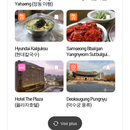
Yahaeng (정동 야행)
Conte
Deoks
(국립
Hyundai Kalguksu
Samseong Bbalgan
Porte
(현대칼국수)
Yangnyeom Sutbulgui
Deok
(삼성 빨간양념 숯불구이)
대한문
Hotel The Plaza
Deoksugung Pungnyu
Musée 
(플라자호텔)
(덕수궁 풍류)
(서울
Voir plus