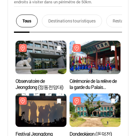
endroits à visiter dans un périmétre de 50km.
Tous
Destinations touristiques
Restaurants
Observatoire de
Cérémonie de la relève de
Observ
Jeongdong (정동전망대)
la garde du Palais
Jeon
Deoksugung (덕수궁
왕궁수문장교대의식)
Festival Jeongdong
Dondeokjeon (돈덕전)
Musée 