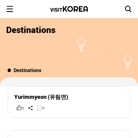
Destinations
Destinations
Yurimmyeon (유림면)
0
0