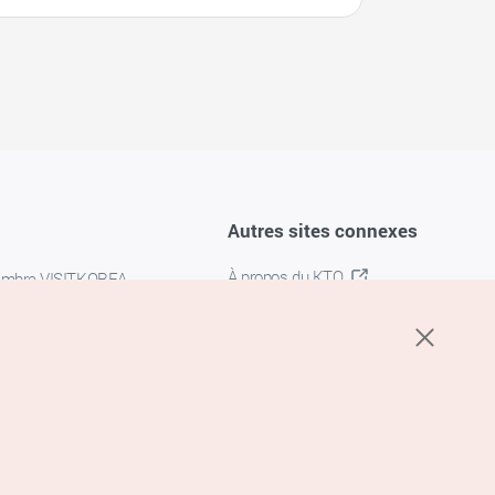
Autres sites connexes
À propos du KTO
embre VISITKOREA
K-MICE
confidentialité
 des cookies
s cookies
’utilisation du service de