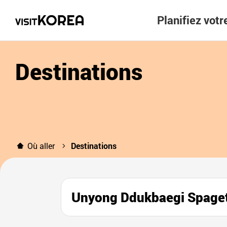
Planifiez vot
Destinations
Où aller
Destinations
Unyong Ddukbaegi Sp