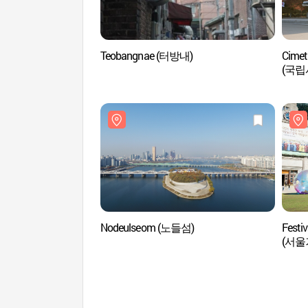
Teobangnae (터방내)
Cimeti
(국립
Nodeulseom (노들섬)
Festiv
(서