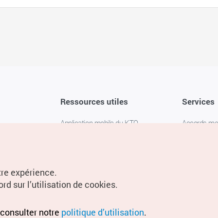
Ressources utiles
Services
Application mobile du KTO
Accords m
1330 Service d'assistance
FAQ
téléphonique pour les voyageurs en
Politique de 
Corée
Paramètres
tre expérience.
Livres numériques / E-books
rd sur l’utilisation de cookies.
Information
Conditions d
 consulter notre
politique d’utilisation
.
localisation