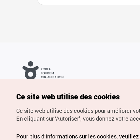
Droits d’auteur (c) Office National du Tourisme en Corée. Tous
droits réservés.
Pour les rapports d'erreurs et demandes de renseignements,
Ce site web utilise des cookies
adressez vos demandes à
info.ontc@gmail.com
Ce site web utilise des cookies pour améliorer vo
En cliquant sur ‘Autoriser’, vous donnez votre acco
Pour plus d’informations sur les cookies, veuillez