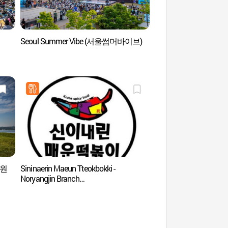
Seoul Summer Vibe (서울썸머바이브)
Cimetière national de
(국립서울현충원)
공원
Sininaerin Maeun Tteokbokki -
Musée d'art Amore Pa
Noryangjin Branch
(아모레퍼시픽미술관
(신이내린매운떡볶이 노량진)