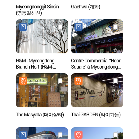
Myeongdonggil Sinsin
Gaehwa (개화)
Seoul 
(명동길신신)
(서울
H&M - Myeongdong
Centre Commercial “Noon
Théâtr
Branch No.1 (H&M-
Square” à Myeong-dong
Myeo
명동1호점)
(눈스퀘어)
(명동
The Masyalla (더마샬라)
Thai GARDEN (타이가든)
Lee Ji
(Myeo
(이지