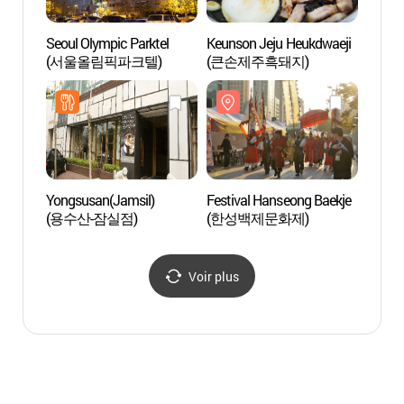
Seoul Olympic Parktel
Keunson Jeju Heukdwaeji
Lotte
(서울올림픽파크텔)
(큰손제주흑돼지)
SKY
서울스
Yongsusan(Jamsil)
Festival Hanseong Baekje
Forter
(용수산-잠실점)
(한성백제문화제)
Mong
몽촌토
Voir plus