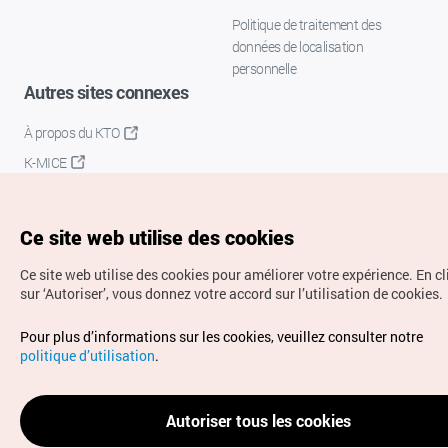
Politique de traitement des
données de localisation
personnelle
Autres sites connexes
À propos du KTO
K-MICE
Ce site web utilise des cookies
Ce site web utilise des cookies pour améliorer votre expérience.
En c
sur ‘Autoriser’, vous donnez votre accord sur l’utilisation de cookies.
Droits d’auteur (c) Office National du Tourisme en Corée.
Pour plus d’informations sur les cookies, veuillez consulter notre
Tous droits réservés.
politique d’utilisation
.
Pour les rapports d'erreurs et demandes de renseignements,
adressez vos demandes à
info.ontc@gmail.com
Autoriser tous les cookies