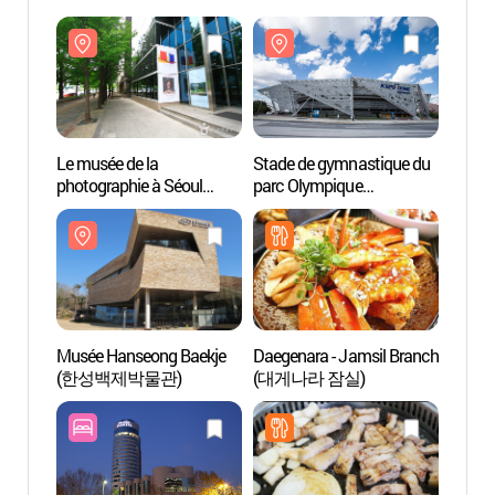
Le musée de la
Stade de gymnastique du
Le mus
photographie à Séoul
parc Olympique
photog
(한미사진미술관)
(올림픽공원체조경기장)
(한미
Musée Hanseong Baekje
Daegenara - Jamsil Branch
Musée
(한성백제박물관)
(대게나라 잠실)
(한성