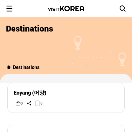
Destinations
Destinations
Eoyang (어양)
0
0