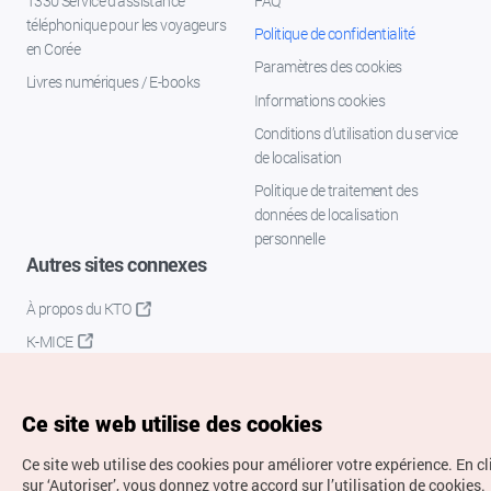
1330 Service d'assistance
FAQ
téléphonique pour les voyageurs
Politique de confidentialité
en Corée
Paramètres des cookies
Livres numériques / E-books
Informations cookies
Conditions d’utilisation du service
de localisation
Politique de traitement des
données de localisation
personnelle
Autres sites connexes
À propos du KTO
K-MICE
Ce site web utilise des cookies
Ce site web utilise des cookies pour améliorer votre expérience.
En c
sur ‘Autoriser’, vous donnez votre accord sur l’utilisation de cookies.