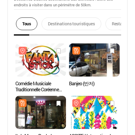
endroits à visiter dans un périmétre de 50km.
Tous
Destinations touristiques
Restaurants
Comédie Musiciale
Banjeo (반저)
Hall d
Traditionnelle Coréenne
(1m
‘Fanta-Stick’ (판타스틱)