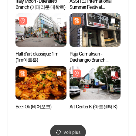
Italy Moon - Daehakro
ASSITEJ International
Théâtr
Branch (이태리문 대학로)
Summer Festival
Daeh
(아시테지 국제여름축제)
(대학
Hall d’art classique 1m
Paju Gamaksan -
Théâtr
(1m아트홀)
Daehangro Branch
(아르
(파주감악산 대학로)
Beer Ok (비어오크)
Art Center K (아트센터 K)
Musée
(아르
Voir plus