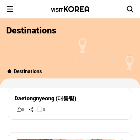
Destinations
Destinations
Daetongnyeong (대통령)
0
0