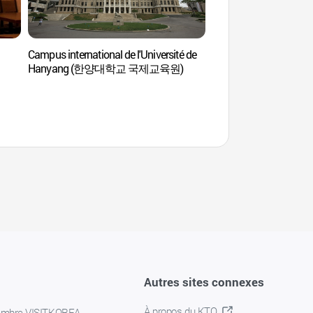
Campus international de l'Université de
Le Studio de l’artisana
Hanyang (한양대학교 국제교육원)
traditionnels (서
전통문화체험관)
Autres sites connexes
À propos du KTO
embre VISITKOREA