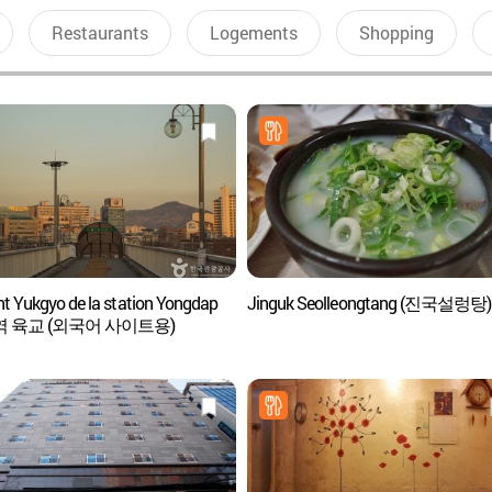
Restaurants
Logements
Shopping
nt Yukgyo de la station Yongdap
Jinguk Seolleongtang (진국설렁탕)
 육교 (외국어 사이트용)