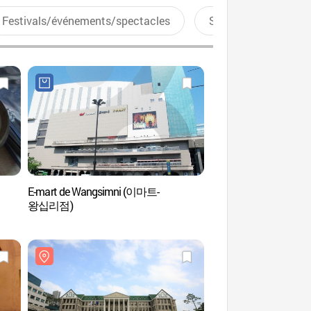
Festivals/événements/spectacles
Sports aquatiques
E-mart de Wangsimni (이마트-
Le pont Yukgyo de la
왕십리점)
용답역 육교 (외국어