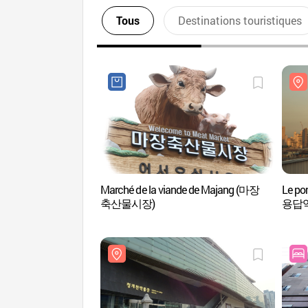
Tous
Destinations touristiques
Marché de la viande de Majang (마장
Le po
축산물시장)
용답역