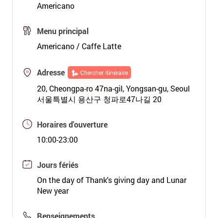
Americano
Menu principal
Americano / Caffe Latte
Adresse
Chercher itinéraire
20, Cheongpa-ro 47na-gil, Yongsan-gu, Seoul
서울특별시 용산구 청파로47나길 20
Horaires d'ouverture
10:00-23:00
Jours fériés
On the day of Thank's giving day and Lunar
New year
Renseignements