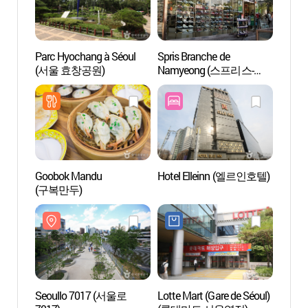
Parc Hyochang à Séoul
Spris Branche de
Parc 
(서울 효창공원)
Namyeong (스프리스-
(서울
남영점)
Goobok Mandu
Hotel Elleinn (엘르인호텔)
Biblio
(구복만두)
Sohn 
(손기
Seoullo 7017 (서울로
Lotte Mart (Gare de Séoul)
Mémori