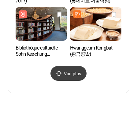
7017)
(롯데마트-서울역점)
(전쟁
Bibliothèque culturelle
Hwanggeum Kongbat
Lieu 
Sohn Kee-chung
(황금콩밭)
(서소
(손기정문화도서관)
Voir plus