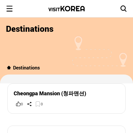
Destinations
Destinations
Cheongpa Mansion (청파맨션)
0
0