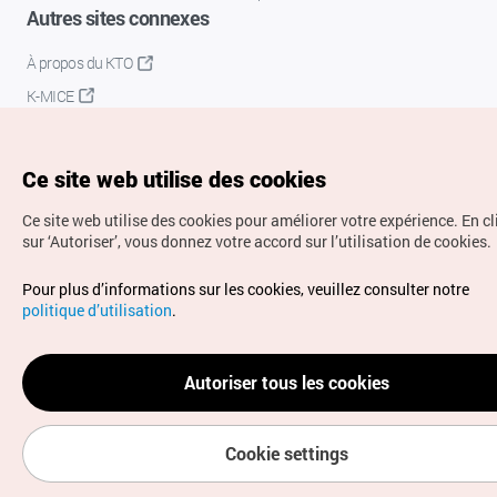
Autres sites connexes
À propos du KTO
K-MICE
Ce site web utilise des cookies
Ce site web utilise des cookies pour améliorer votre expérience.
En c
sur ‘Autoriser’, vous donnez votre accord sur l’utilisation de cookies.
Droits d’auteur (c) Office National du Tourisme en Corée.
Pour plus d’informations sur les cookies, veuillez consulter notre
Tous droits réservés.
politique d’utilisation
.
Pour les rapports d'erreurs et demandes de renseignements,
adressez vos demandes à
info.ontc@gmail.com
Autoriser tous les cookies
Cookie settings