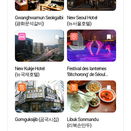
Gwanghwamun Seokgalbi
New Seoul Hotel
Musée 
(광화문석갈비)
(뉴서울호텔)
(일민
New Kukje Hotel
Festival des lanternes
Visite
(뉴국제호텔)
'Bitchorong' de Séoul
(서울
(서울빛초롱축제)
Gomguksijib (곰국시집)
Libuk Sonmandu
Cathéd
(리북손만두)
Coré
서울