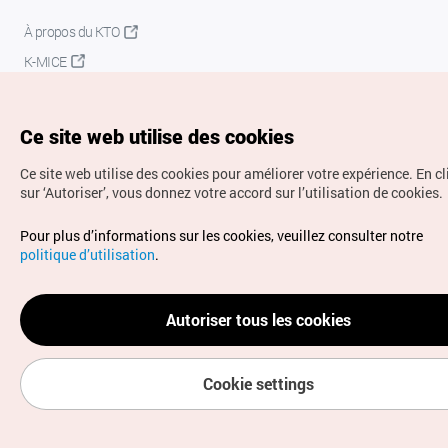
À propos du KTO
K-MICE
Ce site web utilise des cookies
Ce site web utilise des cookies pour améliorer votre expérience.
En c
sur ‘Autoriser’, vous donnez votre accord sur l’utilisation de cookies.
Droits d’auteur (c) Office National du Tourisme en Corée.
Pour plus d’informations sur les cookies, veuillez consulter notre
Tous droits réservés.
politique d’utilisation
.
Pour les rapports d'erreurs et demandes de renseignements,
adressez vos demandes à
info.ontc@gmail.com
Autoriser tous les cookies
Cookie settings