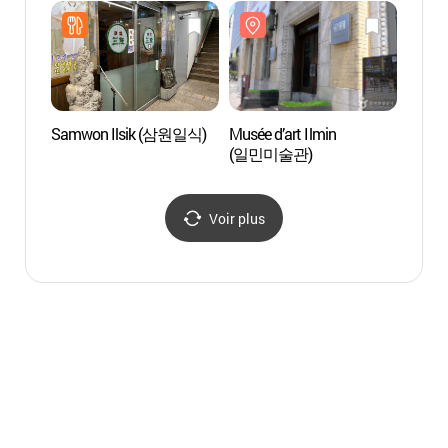
Samwon Ilsik (삼원일식)
Musée d’art Ilmin
Séoul
(일민미술관)
Voir plus