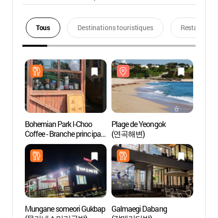
Tous
Destinations touristiques
Restaurants
Bohemian Park I-Choo
Plage de Yeongok
Plage
Coffee - Branche principale
(연곡해변)
(연곡
(보헤미안박이추커피본
점)
Mungane someori Gukbap
Galmaegi Dabang
Plage