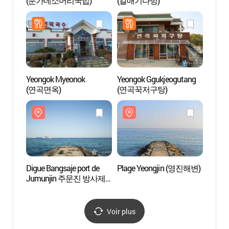
(문가네소머리국밥)
(갈매기다방)
Yeongok Myeonok
Yeongok Ggukjeogutang
Zone p
(연곡면옥)
(연곡꾹저구탕)
(주문
Digue Bangsaje port de
Plage Yeongjin (영진해변)
Plage
Jumunjin 주문진 방사제
(사천
(외국어 사이트용)
Voir plus