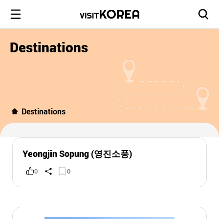
Destinations
Destinations
Yeongjin Sopung (영진소풍)
0
0