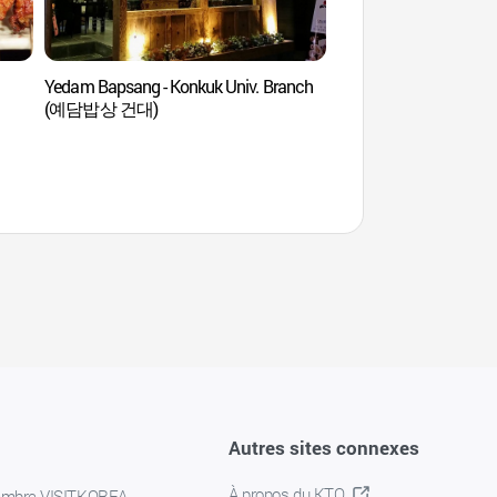
Yedam Bapsang - Konkuk Univ. Branch
Grand Parc des Enfa
(예담밥상 건대)
어린이대공원)
Autres sites connexes
À propos du KTO
embre VISITKOREA