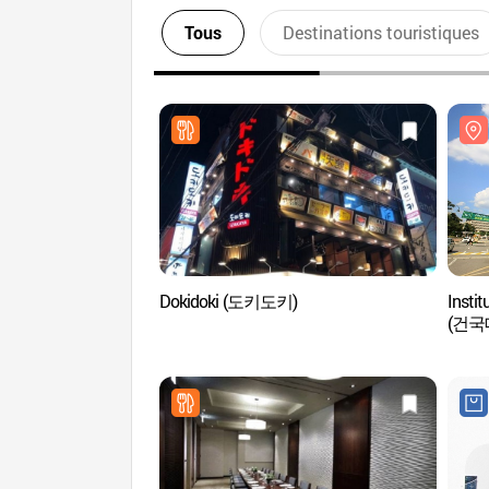
Tous
Destinations touristiques
Dokidoki (도키도키)
Instit
(건국