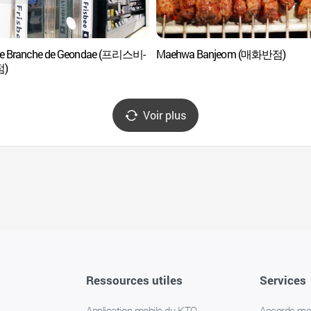
ee Branche de Geondae (프리스비-
Maehwa Banjeom (매화반점)
)
Voir plus
Ressources utiles
Services
Application mobile du KTO
Accords m