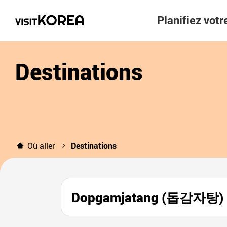
Planifiez vot
Destinations
Où aller
Destinations
Dopgamjatang (돕감자탕)