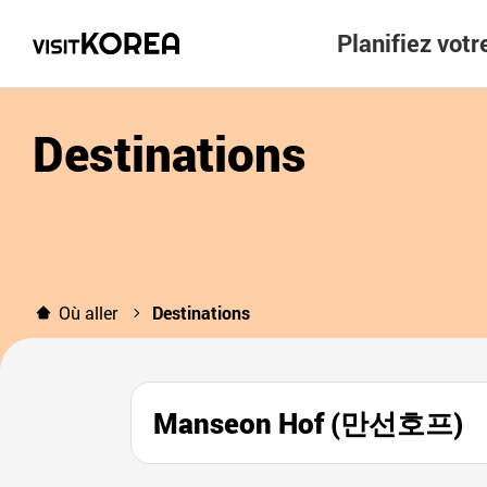
Planifiez vot
Destinations
Où aller
Destinations
Manseon Hof (만선호프)