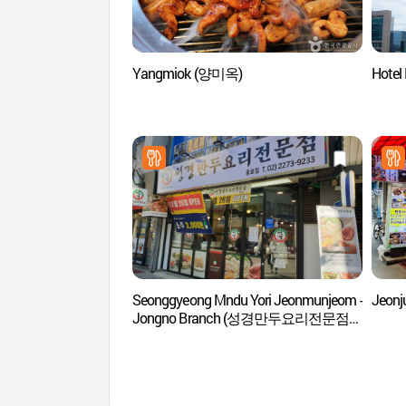
Yangmiok (양미옥)
Hote
Seonggyeong Mndu Yori Jeonmunjeom -
Jeon
Jongno Branch (성경만두요리전문점
종로)