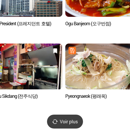
l President (프레지던트 호텔)
Ogu Banjeom (오구반점)
ju Sikdang (전주식당)
Pyeongnaeok (평래옥)
Voir plus