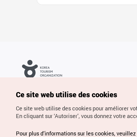
Droits d’auteur (c) Office National du Tourisme en Corée. Tous
droits réservés.
Pour les rapports d'erreurs et demandes de renseignements,
Ce site web utilise des cookies
adressez vos demandes à
info.ontc@gmail.com
Ce site web utilise des cookies pour améliorer vo
En cliquant sur ‘Autoriser’, vous donnez votre acco
Pour plus d’informations sur les cookies, veuillez