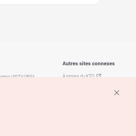
Autres sites connexes
À propos du KTO
embre VISITKOREA
K-MICE
confidentialité
 des cookies
s cookies
’utilisation du service de