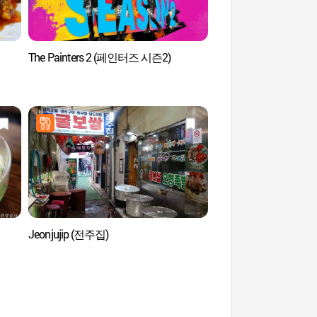
The Painters 2 (페인터즈 시즌2)
Myeongbo Art Hal
Jeonjujip (전주집)
Cathédrale de Mye