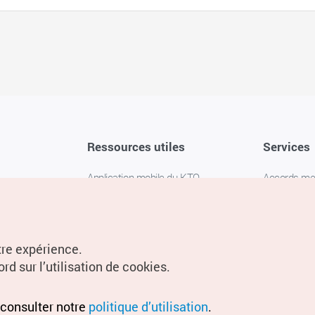
Ressources utiles
Services
Application mobile du KTO
Accords m
1330 Service d'assistance
FAQ
téléphonique pour les voyageurs en
Politique de 
Corée
Paramètres
tre expérience.
Livres numériques / E-books
rd sur l’utilisation de cookies.
Information
Conditions d
 consulter notre
politique d’utilisation
.
localisation