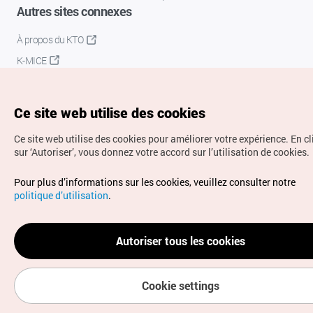
Autres sites connexes
À propos du KTO
K-MICE
Ce site web utilise des cookies
Ce site web utilise des cookies pour améliorer votre expérience.
En c
sur ‘Autoriser’, vous donnez votre accord sur l’utilisation de cookies.
Droits d’auteur (c) Office National du Tourisme en Corée.
Pour plus d’informations sur les cookies, veuillez consulter notre
Tous droits réservés.
politique d’utilisation
.
Pour les rapports d'erreurs et demandes de renseignements,
adressez vos demandes à
info.ontc@gmail.com
Autoriser tous les cookies
Cookie settings