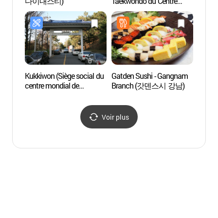
다이내스티)
Taekwondo du Centre
(헤마
Kukkiwon (국기원 태권도
시범단 상설공연: 'Great
Taekwondo - 위대한
태권도')
Kukkiwon (Siège social du
Gatden Sushi - Gangnam
Yerimd
centre mondial de
Branch (갓덴스시 강남)
(예림
Taekwondo) (국기원
(세계태권도본부))
Voir plus