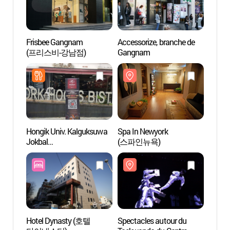
Frisbee Gangnam
Accessorize, branche de
Spa I
(프리스비-강남점)
Gangnam
(스파
Hongik Univ. Kalguksuwa
Spa In Newyork
Samsu
Jokbal
(스파인뉴욕)
딜라이
Gangnam(홍대칼국수와
족발 강남)
Hotel Dynasty (호텔
Spectacles autour du
Hema 