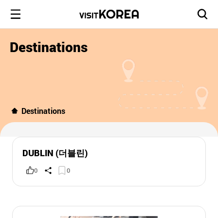
Destinations
Destinations
DUBLIN (더블린)
0
0