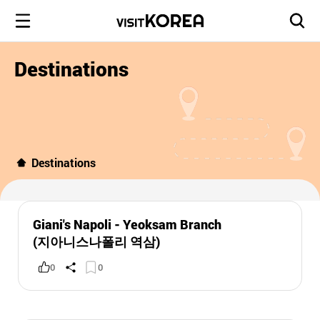
Destinations
Destinations
Giani's Napoli - Yeoksam Branch
(지아니스나폴리 역삼)
0
0