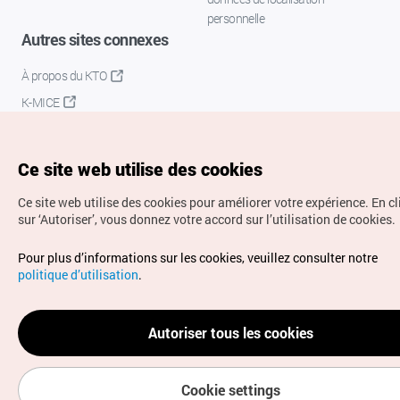
personnelle
Autres sites connexes
À propos du KTO
K-MICE
Ce site web utilise des cookies
Ce site web utilise des cookies pour améliorer votre expérience.
En c
sur ‘Autoriser’, vous donnez votre accord sur l’utilisation de cookies.
Droits d’auteur (c) Office National du Tourisme en Corée.
Pour plus d’informations sur les cookies, veuillez consulter notre
Tous droits réservés.
politique d’utilisation
.
Pour les rapports d'erreurs et demandes de renseignements,
adressez vos demandes à
info.ontc@gmail.com
Autoriser tous les cookies
Cookie settings