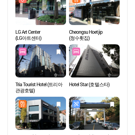
LG Art Center
Cheongsu Hoetjip
LG Art
(LG아트센터)
(청수횟집)
(LG
Tria Tourist Hotel (트리아
Hotel Star (호텔스타)
Spa I
관광호텔)
(스파