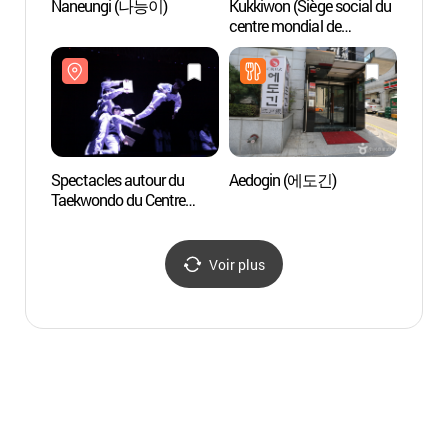
Naneungi (나능이)
Kukkiwon (Siège social du
Seonj
centre mondial de
(Seoll
Taekwondo) (국기원
[Patri
(세계태권도본부))
l'UNE
선릉과
세계유
Spectacles autour du
Aedogin (에도긴)
Centre
Taekwondo du Centre
de l’u
Kukkiwon (국기원 태권도
(Ecole
시범단 상설공연: 'Great
l’unive
Taekwondo - 위대한
(한
Voir plus
태권도')
어학당