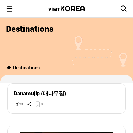
Destinations
Destinations
Danamujip (대나무집)
0
0