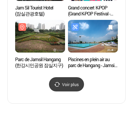
Jam Sil Tourist Hotel
Grand concert K-POP
Park
(잠실관광호텔)
(Grand K-POP Festival -
외국어사이트용)
Parc de Jamsil Hangang
Piscines en plein air au
Seoul
(한강시민공원 잠실지구)
parc de Hangang - Jamsil
(서울
(한강시민공원
잠실수영장)
Voir plus