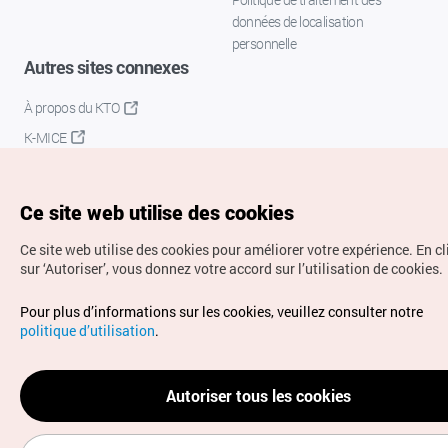
données de localisation
personnelle
Autres sites connexes
À propos du KTO
K-MICE
Ce site web utilise des cookies
Ce site web utilise des cookies pour améliorer votre expérience.
En c
sur ‘Autoriser’, vous donnez votre accord sur l’utilisation de cookies.
Droits d’auteur (c) Office National du Tourisme en Corée.
Pour plus d’informations sur les cookies, veuillez consulter notre
Tous droits réservés.
politique d’utilisation
.
Pour les rapports d'erreurs et demandes de renseignements,
adressez vos demandes à
info.ontc@gmail.com
Autoriser tous les cookies