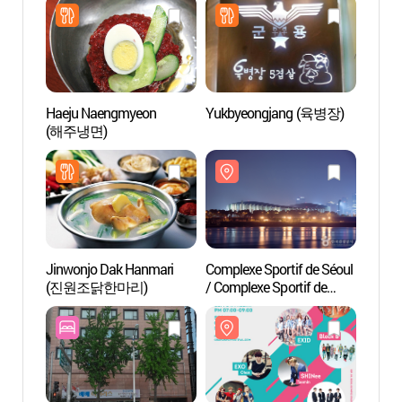
Haeju Naengmyeon
Yukbyeongjang (육병장)
Comple
(해주냉면)
/ Comp
Jam
(잠실
Jinwonjo Dak Hanmari
Complexe Sportif de Séoul
Baekam
(진원조닭한마리)
/ Complexe Sportif de
(백암
Jamsil (서울종합운동장
(잠실종합운동장))