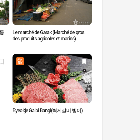
정동
Le marché de Garak (Marché de gros
Musée Hanseong Bae
des produits agricoles et marins)
(한성백제박물관)
가락시장 (가락동 농수축산물시장)
Byeokje Galbi Bangi(벽제갈비 방이)
Lotte World Aquar
아쿠아리움)