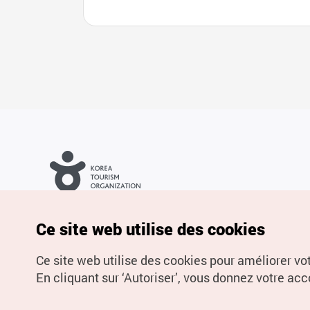
Droits d’auteur (c) Office National du Tourisme en Corée. Tous
droits réservés.
Pour les rapports d'erreurs et demandes de renseignements,
Ce site web utilise des cookies
adressez vos demandes à
info.ontc@gmail.com
Ce site web utilise des cookies pour améliorer vo
En cliquant sur ‘Autoriser’, vous donnez votre acco