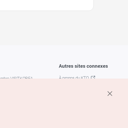
Autres sites connexes
À propos du KTO
embre VISITKOREA
K-MICE
confidentialité
 des cookies
s cookies
’utilisation du service de