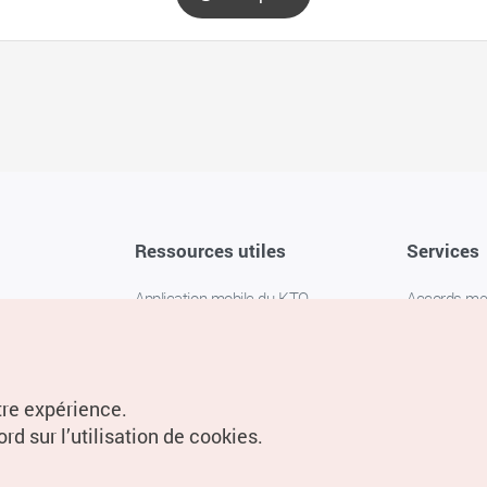
Ressources utiles
Services
Application mobile du KTO
Accords m
1330 Service d'assistance
FAQ
téléphonique pour les voyageurs en
Politique de 
Corée
Paramètres
tre expérience.
Livres numériques / E-books
rd sur l’utilisation de cookies.
Information
Conditions d