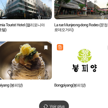
ornia Tourist Hotel (캘리포니아
La rue Munjeong-dong Rodeo (문
호텔)
로데오거리)
piyang (봉피양)
Bongpiyang(봉피양)
Voir plus