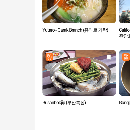
Yutaro - Garak Branch (유타로 가락)
Calif
관광
Busanbokjip (부산복집)
Bong