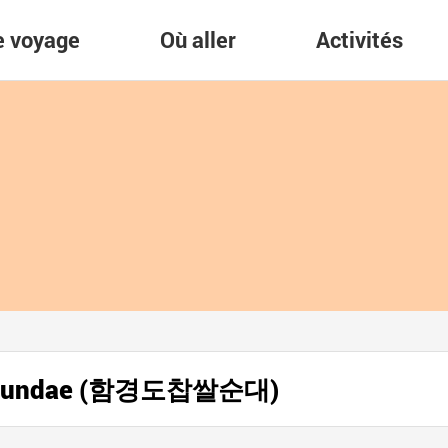
re voyage
Où aller
Activités
l Sundae (함경도찹쌀순대)