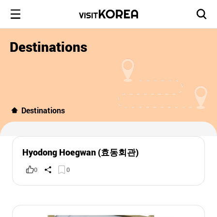
Destinations
Destinations
Hyodong Hoegwan (효동회관)
0
0