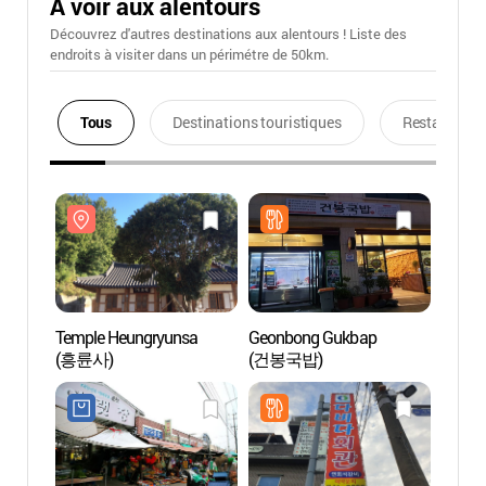
A voir aux alentours
Découvrez d'autres destinations aux alentours ! Liste des
endroits à visiter dans un périmétre de 50km.
Tous
Destinations touristiques
Restaurants
Temple Heungryunsa
Geonbong Gukbap
Templ
(흥륜사)
(건봉국밥)
(흥륜