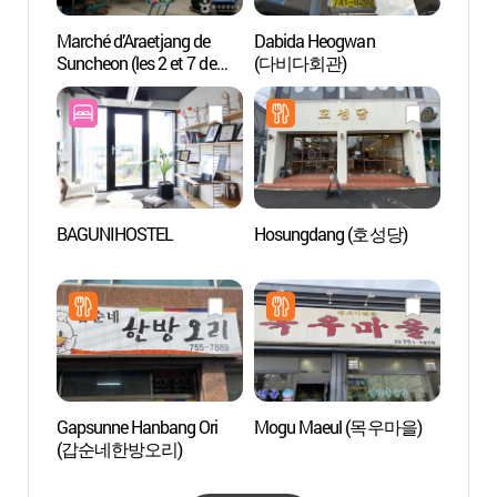
Marché d’Araetjang de
Dabida Heogwan
Lieu d
Suncheon (les 2 et 7 de
(다비다회관)
Sunc
chaque mois) (순천
오픈세
아랫장 (2, 7일))
BAGUNIHOSTEL
Hosungdang (호성당)
Observ
de la 
canal 
(순천
물길)
Gapsunne Hanbang Ori
Mogu Maeul (목우마을)
Forêt
(갑순네한방오리)
낙안