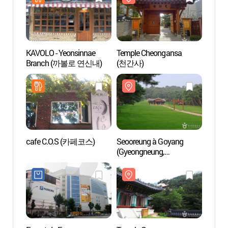
KAVOLO - Yeonsinnae
Temple Cheongansa
Templ
Branch (까볼로 연신내)
(천간사)
(천간
cafe C.O.S (카페코스)
Seooreung à Goyang
Templ
(Gyeongneung,
(금선
Changneung, Hongneung,
Ingneung et
Myeongneung)
[Patrimoine Mondial de
l'UNESCO] (고양 서오릉)