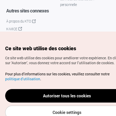
personnelle
Autres sites connexes
À propos du KTO
K-MICE
Ce site web utilise des cookies
Ce site web utilise des cookies pour améliorer votre expérience.
En c
sur ‘Autoriser’, vous donnez votre accord sur l’utilisation de cookies.
Droits d’auteur (c) Office National du Tourisme en Corée.
Pour plus d’informations sur les cookies, veuillez consulter notre
Tous droits réservés.
politique d’utilisation
.
Pour les rapports d'erreurs et demandes de renseignements,
adressez vos demandes à
info.ontc@gmail.com
Autoriser tous les cookies
Cookie settings