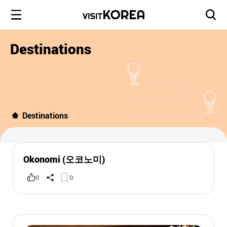
Destinations
Destinations
Okonomi (오코노미)
0
0