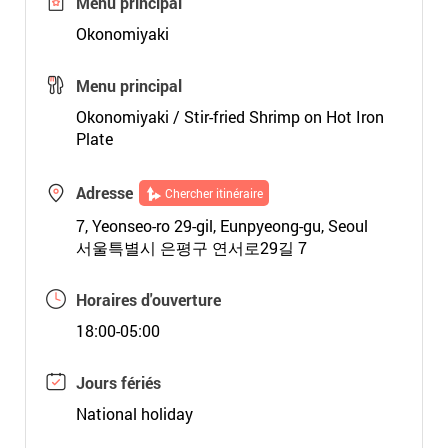
Menu principal
Okonomiyaki
Menu principal
Okonomiyaki / Stir-fried Shrimp on Hot Iron
Plate
Adresse
Chercher itinéraire
7, Yeonseo-ro 29-gil, Eunpyeong-gu, Seoul
서울특별시 은평구 연서로29길 7
Horaires d'ouverture
18:00-05:00
Jours fériés
National holiday