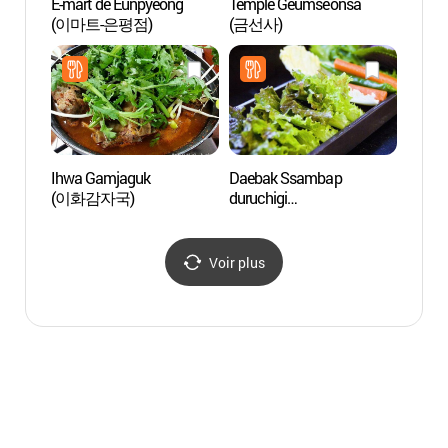
E-mart de Eunpyeong
Temple Geumseonsa
Sport
(이마트-은평점)
(금선사)
(스포
Ihwa Gamjaguk
Daebak Ssambap
Parc 
(이화감자국)
duruchigi
l'émis
(대박쌈밥두루치기)
(MB
Voir plus