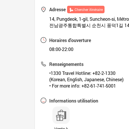
Adresse
Chercher itinéraire
14, Pungdeok, 1-gil, Suncheon-si, Mét
전남광주통합특별시 순천시 풍덕1길 1
Horaires d'ouverture
08:00-22:00
Renseignements
•1330 Travel Hotline: +82-2-1330
(Korean, English, Japanese, Chinese)
• For more info: +82-61-741-5001
Informations utilisation
Vente à