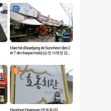
Marché d’Araetjang de Suncheon (les 2
Temple Heungryuns
et 7 de chaque mois) (순천 아랫장 (2,
7일))
Hyodong Hoegwan (효동회관)
Observatoire de Yongs