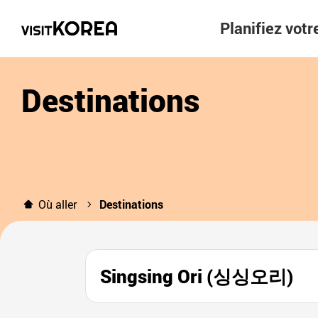
Planifiez vot
Destinations
Où aller
Destinations
Singsing Ori (싱싱오리)