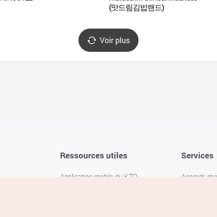
(맛드림김밥랜드)
Voir plus
Ressources utiles
Services
Application mobile du KTO
Accords m
1330 Service d'assistance
FAQ
téléphonique pour les voyageurs en
Politique de 
Corée