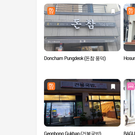
Doncham Pungdeok (돈참 풍덕)
Hosu
Geonbong Gukbap (건봉국밥)
BAGU