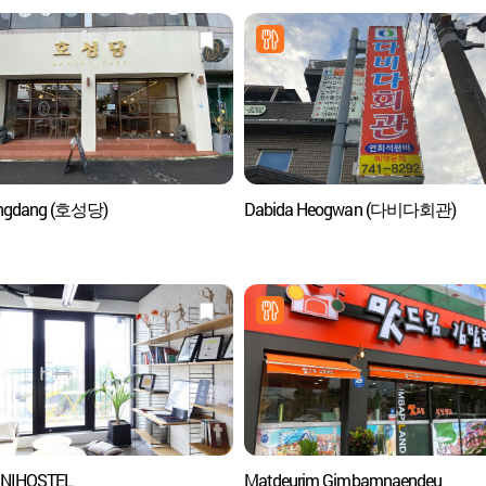
ngdang (호성당)
Dabida Heogwan (다비다회관)
NIHOSTEL
Matdeurim Gimbamnaendeu