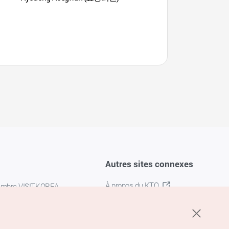
Suncheon - canal en
용산전망대 - S자 물길
Autres sites connexes
À propos du KTO
embre VISITKOREA
K-MICE
confidentialité