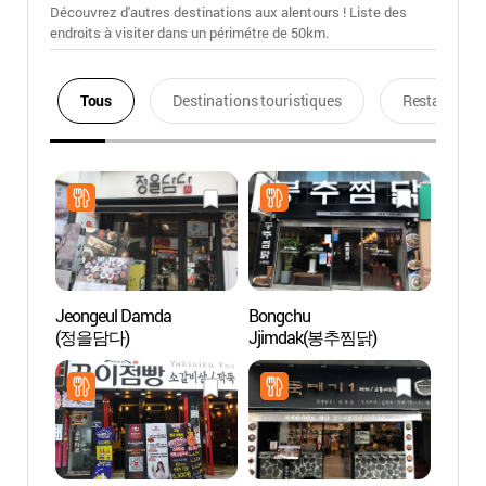
Découvrez d'autres destinations aux alentours ! Liste des
endroits à visiter dans un périmétre de 50km.
Tous
Destinations touristiques
Restaurants
Jeongeul Damda
Bongchu
Rue d
(정을담다)
Jjimdak(봉추찜닭)
(전포