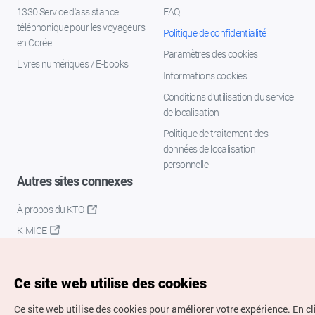
1330 Service d'assistance
FAQ
téléphonique pour les voyageurs
Politique de confidentialité
en Corée
Paramètres des cookies
Livres numériques / E-books
Informations cookies
Conditions d’utilisation du service
de localisation
Politique de traitement des
données de localisation
personnelle
Autres sites connexes
À propos du KTO
K-MICE
Ce site web utilise des cookies
Ce site web utilise des cookies pour améliorer votre expérience.
En c