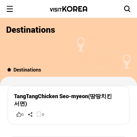
Destinations
Destinations
TangTangChicken Seo-myeon(땅땅치킨
서면)
0
0