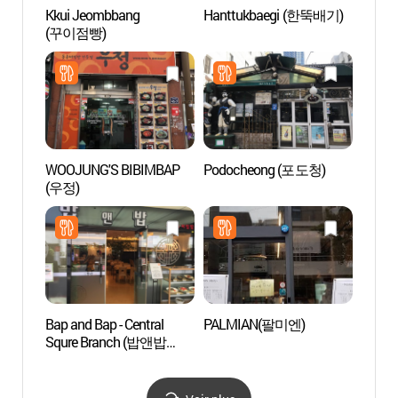
Kkui Jeombbang
Hanttukbaegi (한뚝배기)
Rue J
(꾸이점빵)
(전포
WOOJUNG'S BIBIMBAP
Podocheong (포도청)
Jeonp
(우정)
삼거리
Bap and Bap - Central
PALMIAN(팔미엔)
Villag
Squre Branch (밥앤밥
(호천
센트럴스퀘어)