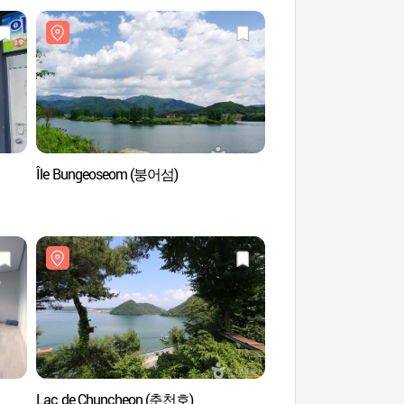
Île Bungeoseom (붕어섬)
Île Bungeoseom (붕
Lac de Chuncheon (춘천호)
Musée de Makguksu 