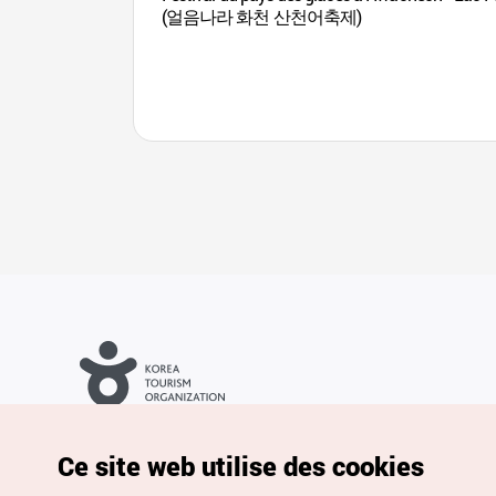
(얼음나라 화천 산천어축제)
Droits d’auteur (c) Office National du Tourisme en Corée. Tous
droits réservés.
Pour les rapports d'erreurs et demandes de renseignements,
Ce site web utilise des cookies
adressez vos demandes à
info.ontc@gmail.com