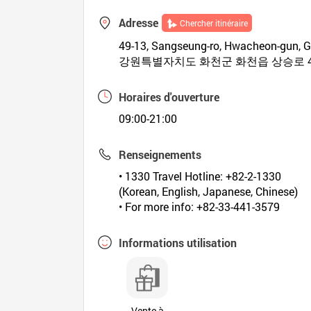
Adresse
Chercher itinéraire
49-13, Sangseung-ro, Hwacheon-gun,
강원특별자치도 화천군 화천읍 상승로 49
Horaires d'ouverture
09:00-21:00
Renseignements
• 1330 Travel Hotline: +82-2-1330
(Korean, English, Japanese, Chinese)
• For more info: +82-33-441-3579
Informations utilisation
Vente à