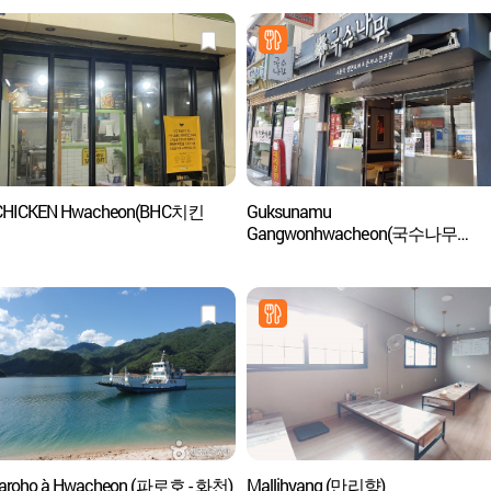
CHICKEN Hwacheon(BHC치킨
Guksunamu
Gangwonhwacheon(국수나무
강원화천)
Paroho à Hwacheon (파로호 - 화천)
Mallihyang (만리향)