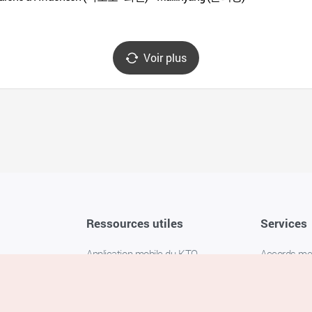
Voir plus
Ressources utiles
Services
Application mobile du KTO
Accords m
1330 Service d'assistance
FAQ
téléphonique pour les voyageurs en
Politique de 
Corée