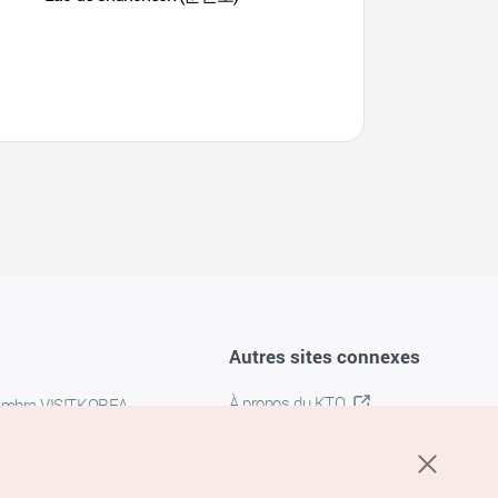
(춘천막국수체험박물
Autres sites connexes
À propos du KTO
embre VISITKOREA
K-MICE
confidentialité