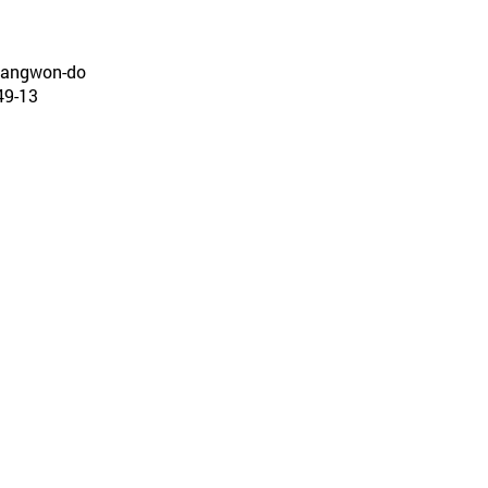
 Gangwon-do
-13