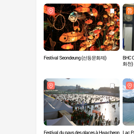
Festival Seondeung (선등문화제)
BHC 
화천)
Festival du pays des glaces à Hwacheon
Lac 