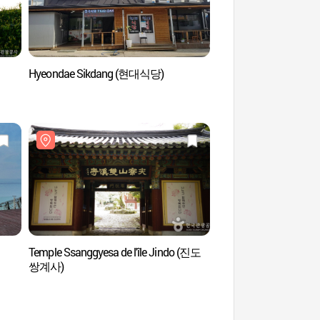
Hyeondae Sikdang (현대식당)
Complexe touristiqu
(우수영관광지)
Temple Ssanggyesa de l'île Jindo (진도
Plage Oceano Bla
쌍계사)
블랑코비치)
)