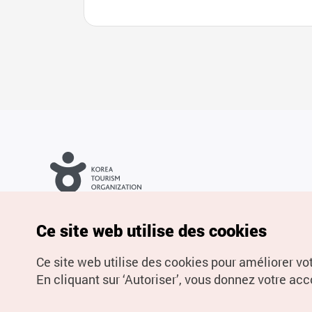
Droits d’auteur (c) Office National du Tourisme en Corée. Tous
droits réservés.
Pour les rapports d'erreurs et demandes de renseignements,
Ce site web utilise des cookies
adressez vos demandes à
info.ontc@gmail.com
Ce site web utilise des cookies pour améliorer vo
En cliquant sur ‘Autoriser’, vous donnez votre acco