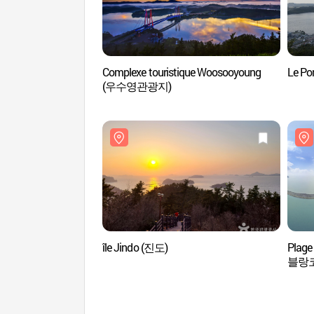
Complexe touristique Woosooyoung
Le Po
(우수영관광지)
île Jindo (진도)
Plag
블랑