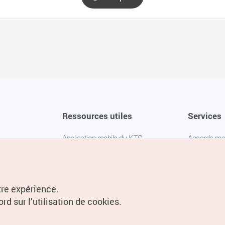
Ressources utiles
Services
Application mobile du KTO
Accords m
1330 Service d'assistance
FAQ
téléphonique pour les voyageurs en
Politique de 
Corée
Paramètres
tre expérience.
Livres numériques / E-books
rd sur l’utilisation de cookies.
Information
Conditions d