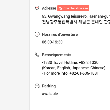
Adresse
Chercher itinéraire
53, Gwangwang leisure-ro, Haenam-gu
전남광주통합특별시 해남군 문내면 관광
Horaires d'ouverture
06:00-19:30
Renseignements
•1330 Travel Hotline: +82-2-1330
(Korean, English, Japanese, Chinese)
• For more info: +82-61-535-1881
Parking
available