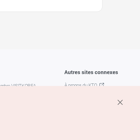
Autres sites connexes
À propos du KTO
embre VISITKOREA
K-MICE
confidentialité
 des cookies
s cookies
’utilisation du service de