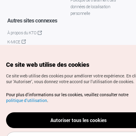
données de localisation
personnelle
Autres sites connexes
À propos du KTO
K-MICE
Ce site web utilise des cookies
Ce site web utilise des cookies pour améliorer votre expérience.
En c
sur ‘Autoriser’, vous donnez votre accord sur l’utilisation de cookies.
Droits d’auteur (c) Office National du Tourisme en Corée.
Pour plus d’informations sur les cookies, veuillez consulter notre
Tous droits réservés.
politique d’utilisation
.
Pour les rapports d'erreurs et demandes de renseignements,
adressez vos demandes à
info.ontc@gmail.com
Autoriser tous les cookies