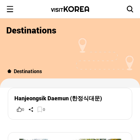
Destinations
Destinations
Hanjeongsik Daemun (한정식대문)
0
0