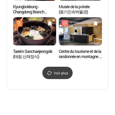
Kyungbokkung -
Musée de la poterie
Cimeti
Changdong Branch
(옹기민속박물관)
révolu
(경복궁 창동)
(국립
Taerim Sanchaejeongsik
Centre du tourisme et de la
Parc 
(태림 산채정식)
randonnée en montagne à
(오동
Séoul
(서울도심등산관광센터
(북한산))
Voir plus