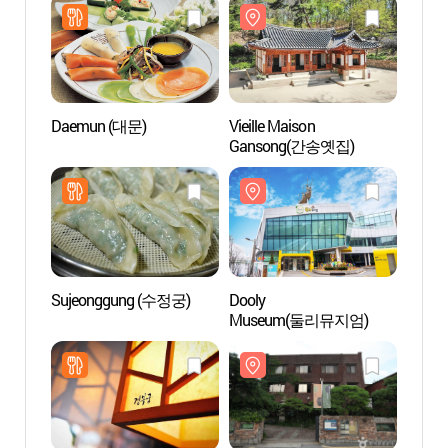
Daemun (대문)
Vieille Maison
Vieill
Gansong(간송옛집)
Gans
Sujeonggung (수정궁)
Dooly
Musée 
Museum(둘리뮤지엄)
(옹기