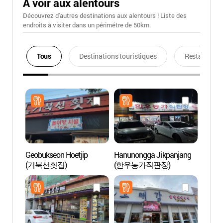
A voir aux alentours
Découvrez d'autres destinations aux alentours ! Liste des
endroits à visiter dans un périmétre de 50km.
Tous
Destinations touristiques
Restaurants
Geobukseon Hoetjip
Hanunongga Jikpanjang
Lieu d
(거북선횟집)
(한우농가직판장)
Sunc
오픈세