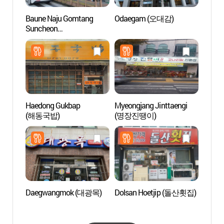
Baune Naju Gomtang
Odaegam (오대감)
Templ
Suncheon
(흥륜
yeonhyang(바우네나주곰
탕 순천연향)
Haedong Gukbap
Myeongjang Jinttaengi
Observ
(해동국밥)
(명장진땡이)
de la 
canal 
(순천
물길)
Daegwangmok (대광목)
Dolsan Hoetjip (돌산횟집)
Forêt
(백운