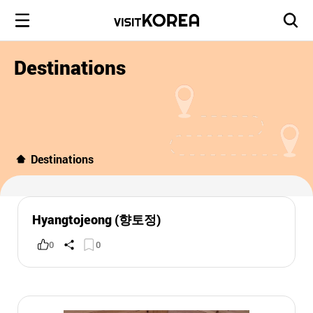
Destinations
Destinations
Hyangtojeong (향토정)
0
0