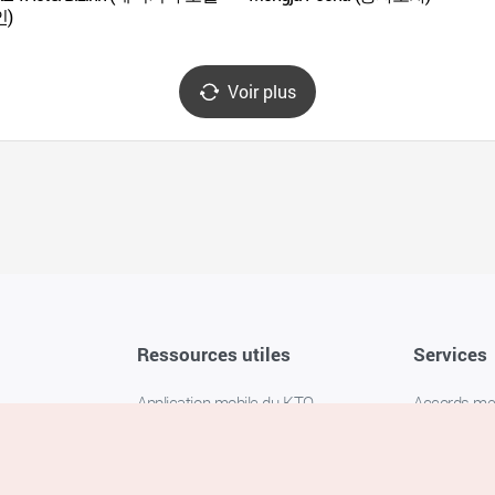
)
Voir plus
Ressources utiles
Services
Application mobile du KTO
Accords m
1330 Service d'assistance
FAQ
téléphonique pour les voyageurs en
Politique de 
Corée