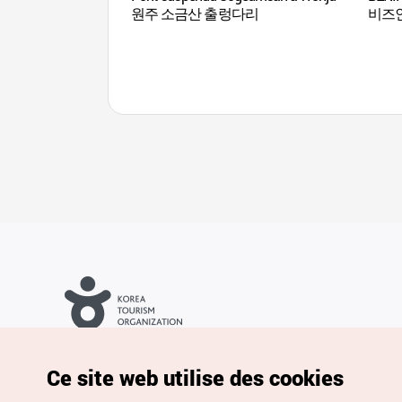
원주 소금산 출렁다리
비즈인
Droits d’auteur (c) Office National du Tourisme en Corée. Tous
droits réservés.
Pour les rapports d'erreurs et demandes de renseignements,
Ce site web utilise des cookies
adressez vos demandes à
info.ontc@gmail.com