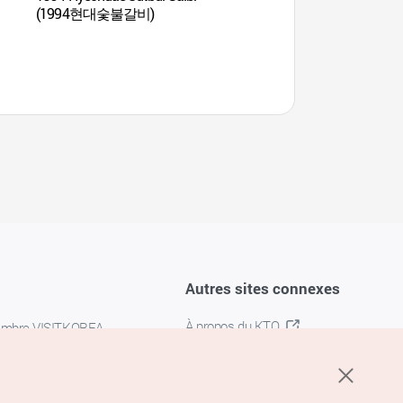
(1994현대숯불갈비)
Autres sites connexes
À propos du KTO
embre VISITKOREA
K-MICE
confidentialité