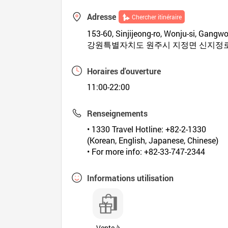
Adresse
Chercher itinéraire
153-60, Sinjijeong-ro, Wonju-si, Gangw
강원특별자치도 원주시 지정면 신지정로 1
Horaires d'ouverture
11:00-22:00
Renseignements
• 1330 Travel Hotline: +82-2-1330
(Korean, English, Japanese, Chinese)
• For more info: +82-33-747-2344
Informations utilisation
Vente à