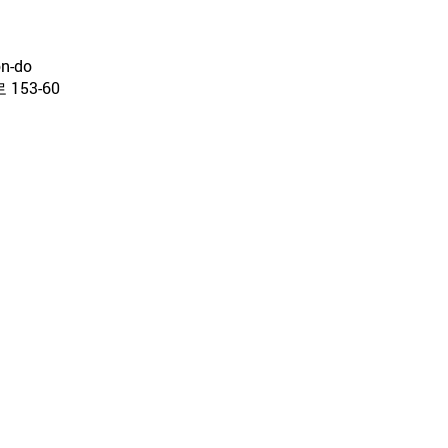
on-do
53-60