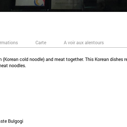
ormations
Carte
A voir aux alentours
 (Korean cold noodle) and meat together. This Korean dishes r
heat noodles.
ste Bulgogi