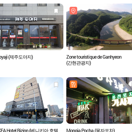
doyaji (제주도야지)
Zone touristique de Ganhyeon
(간현관광지)
KEA Hotel Bizinn (베니키아 호텔
Mongja Pocha (몽자포차)