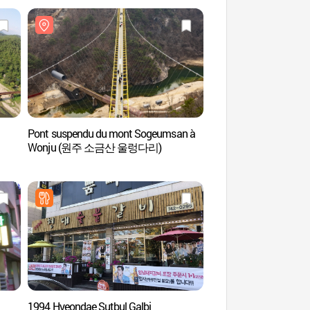
Pont suspendu du mont Sogeumsan à
Zone touristique de 
Wonju (원주 소금산 울렁다리)
(간현관광지)
1994 Hyeondae Sutbul Galbi
Museum San 뮤지엄