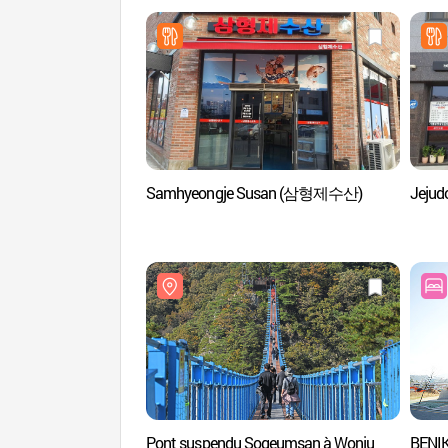
Samhyeongje Susan (삼형제수산)
Jeju
Pont suspendu Sogeumsan à Wonju
BENI