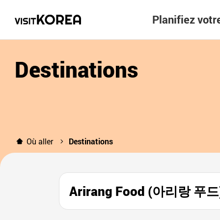
Planifiez vot
Destinations
Où aller
Destinations
Arirang Food (아리랑 푸드