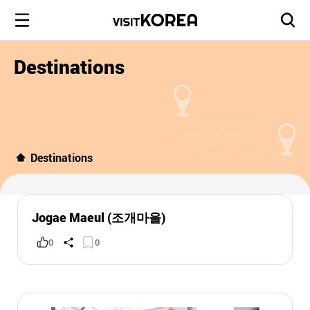
Destinations
Destinations
Jogae Maeul (조개마을)
0
0