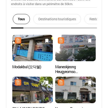
endroits à visiter dans un périmétre de 50km.
Tous
Destinations touristiques
Restaurants
Modakbul (모닥불)
Maneokjeong
Pavill
Heugyeomso
musée
(만억정흑염소)
Gang
오죽헌