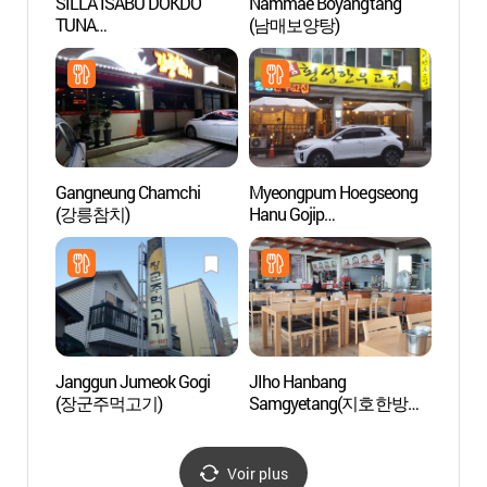
SILLA ISABU DOKDO
Nammae Boyangtang
Pavill
TUNA
(남매보양탕)
Gang
(신라이사부독도참치)
Gangneung Chamchi
Myeongpum Hoegseong
Résid
(강릉참치)
Hanu Gojip
Gang
(명품횡성한우고집)
Janggun Jumeok Gogi
JIho Hanbang
Centre
(장군주먹고기)
Samgyetang(지호한방삼
Gang
계탕)
Voir plus