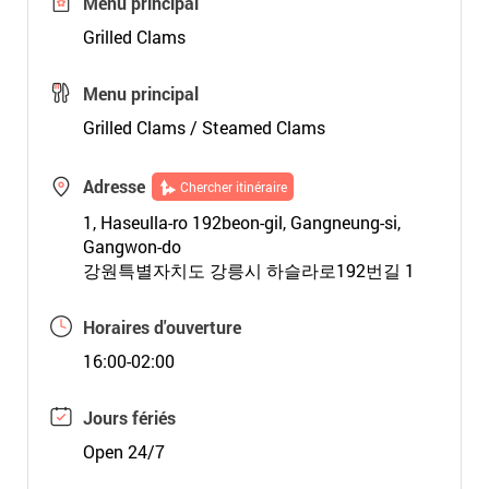
Menu principal
Grilled Clams
Menu principal
Grilled Clams / Steamed Clams
Adresse
Chercher itinéraire
1, Haseulla-ro 192beon-gil, Gangneung-si,
Gangwon-do
강원특별자치도 강릉시 하슬라로192번길 1
Horaires d'ouverture
16:00-02:00
Jours fériés
Open 24/7