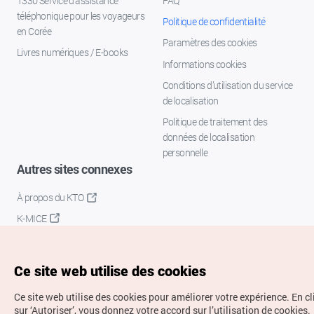
1330 Service d'assistance
FAQ
téléphonique pour les voyageurs
Politique de confidentialité
en Corée
Paramètres des cookies
Livres numériques / E-books
Informations cookies
Conditions d’utilisation du service
de localisation
Politique de traitement des
données de localisation
personnelle
Autres sites connexes
À propos du KTO
K-MICE
Ce site web utilise des cookies
Ce site web utilise des cookies pour améliorer votre expérience.
En c
sur ‘Autoriser’, vous donnez votre accord sur l’utilisation de cookies.