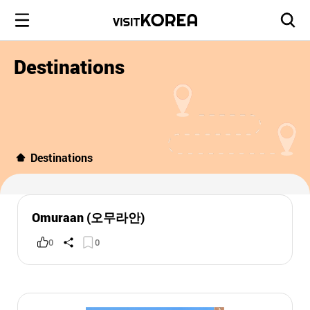
Destinations
Destinations
Omuraan (오무라안)
0
0