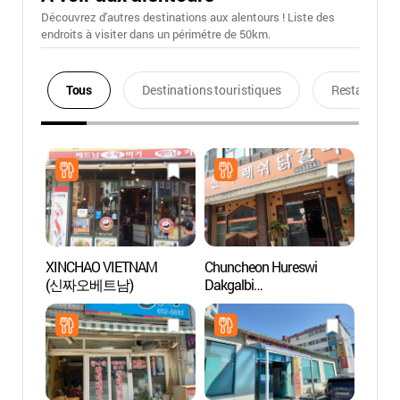
Découvrez d'autres destinations aux alentours ! Liste des
endroits à visiter dans un périmétre de 50km.
Tous
Destinations touristiques
Restaurants
XINCHAO VIETNAM
Chuncheon Hureswi
Arte 
(신짜오베트남)
Dakgalbi
Gang
(춘천후레쉬닭갈비)
(아르