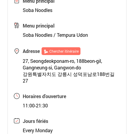
Menu principal
Soba Noodles
Menu principal
Soba Noodles / Tempura Udon
Adresse
Chercher itinéraire
27, Seongdeokponam-ro, 188beon-gil,
Gangneung-si, Gangwon-do
강원특별자치도 강릉시 성덕포남로188번길
27
Horaires d'ouverture
11:00-21:30
Jours fériés
Every Monday