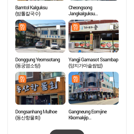
Bamtol Kalguksu
Cheongsong
Villag
(밤톨칼국수)
Jangkalguksu
Sundub
(청송장칼국수)
(초당
Donggung Yeomsotang
Yangji Gamasot Ssambap
Myeon
(동궁염소탕)
(양지가마솥쌈밥)
Gang
거리)
Dongsanhang Mulhoe
Gangneung Eomjine
Plage
(동산항물회)
Kkomakjip
(강문
(강릉엄지네꼬막집)