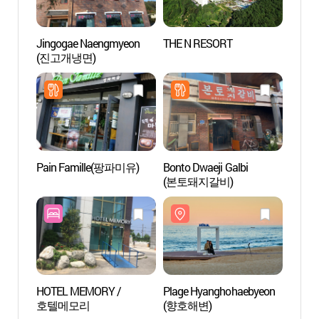
Jingogae Naengmyeon
THE N RESORT
Plage
(진고개냉면)
(주문
Pain Famille(팡파미유)
Bonto Dwaeji Galbi
Zone p
(본토돼지갈비)
(주문
HOTEL MEMORY /
Plage Hyanghohaebyeon
Digue 
호텔메모리
(향호해변)
Jumu