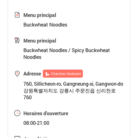
Menu principal
Buckwheat Noodles
Menu principal
Buckwheat Noodles / Spicy Buckwheat
Noodles
Adresse
Chercher itinéraire
760, Sillicheon-ro, Gangneung-si, Gangwon-do
강원특별자치도 강릉시 주문진읍 신리천로
760
Horaires d'ouverture
08:00-21:00