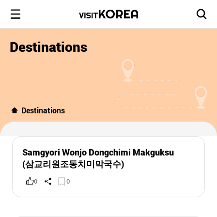
Destinations
Destinations
Samgyori Wonjo Dongchimi Makguksu
(삼교리원조동치미막국수)
0
0