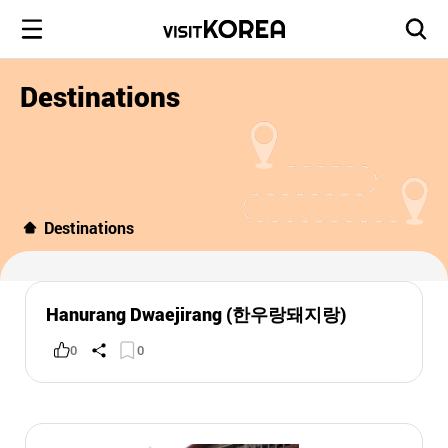
Destinations
Destinations
Hanurang Dwaejirang (한우랑돼지랑)
0
0