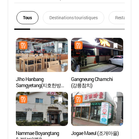
Tous
Destinations touristiques
Restaurants
JIho Hanbang
Gangneung Chamchi
Pavill
Samgyetang(지호한방삼
(강릉참치)
musée
계탕)
Gang
오죽헌
Nammae Boyangtang
Jogae Maeul (조개마을)
Pavill