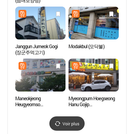
(남매보양탕)
Gang
Janggun Jumeok Gogi
Modakbul (모닥불)
Myeon
(장군주먹고기)
Gang
거리)
Maneokjeong
Myeongpum Hoegseong
Résid
Heugyeomso
Hanu Gojip
Gang
(만억정흑염소)
(명품횡성한우고집)
Voir plus