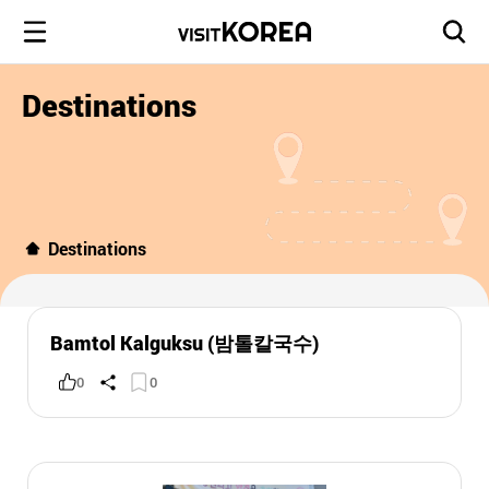
Destinations
Destinations
Bamtol Kalguksu (밤톨칼국수)
0
0