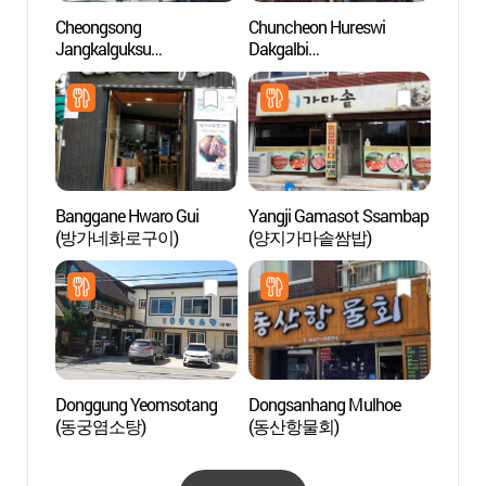
Cheongsong
Chuncheon Hureswi
Tunn
Jangkalguksu
Dakgalbi
(청송장칼국수)
(춘천후레쉬닭갈비)
Banggane Hwaro Gui
Yangji Gamasot Ssambap
Plage
(방가네화로구이)
(양지가마솥쌈밥)
(강문
Donggung Yeomsotang
Dongsanhang Mulhoe
Myeon
(동궁염소탕)
(동산항물회)
Gang
거리)