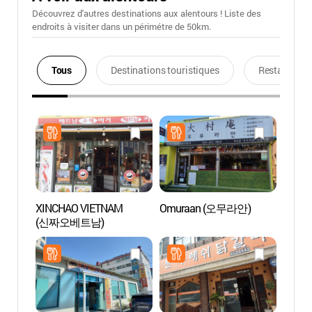
Découvrez d'autres destinations aux alentours ! Liste des
endroits à visiter dans un périmétre de 50km.
Tous
Destinations touristiques
Restaurants
XINCHAO VIETNAM
Omuraan (오무라안)
Arte 
(신짜오베트남)
Gang
(아르