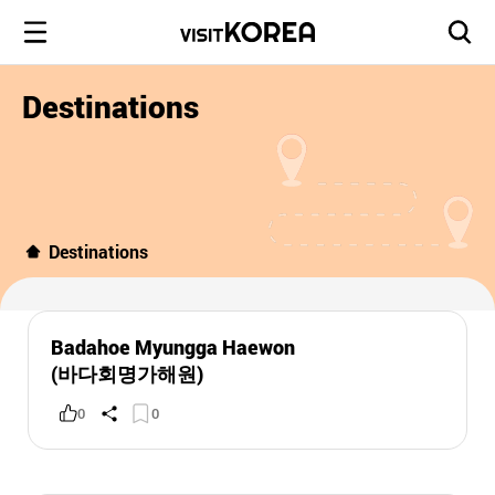
Destinations
Destinations
Badahoe Myungga Haewon
(바다회명가해원)
0
0