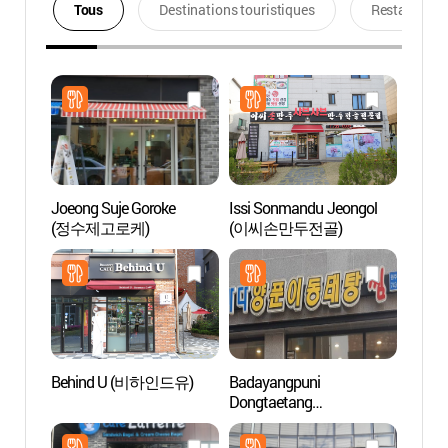
Tous
Destinations touristiques
Restaurants
Joeong Suje Goroke
Issi Sonmandu Jeongol
Réside
(정수제고로케)
(이씨손만두전골)
Park 
(박경
Behind U (비하인드유)
Badayangpuni
Forêt 
Dongtaetang
Baeg
Wonjhyeoksin(바다양푼이
자연휴
동태탕 원주혁신)