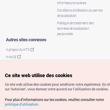
Informations cookies
Conditions d’utilisation du service
de localisation
Politique de traitement des
données de localisation
personnelle
Autres sites connexes
À propos du KTO
K-MICE
Ce site web utilise des cookies
Ce site web utilise des cookies pour améliorer votre expérience.
En c
sur ‘Autoriser’, vous donnez votre accord sur l’utilisation de cookies.
Droits d’auteur (c) Office National du Tourisme en Corée.
Pour plus d’informations sur les cookies, veuillez consulter notre
Tous droits réservés.
politique d’utilisation
.
Pour les rapports d'erreurs et demandes de renseignements,