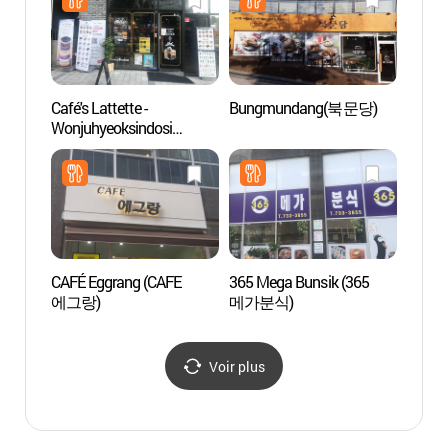
Café's Lattette -
Bungmundang(북문당)
La For
Wonjuhyeoksindosi
(치악
Branch (카페라떼떼
원주혁신도시)
CAFÉ Eggrang (CAFE
365 Mega Bunsik (365
Parc N
에그랑)
메가분식)
Chiak
(치악
Voir plus