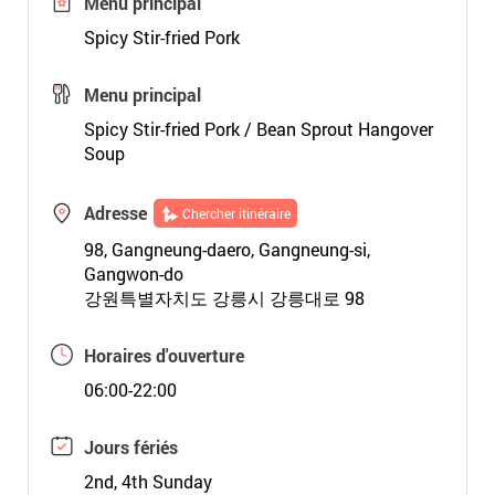
Menu principal
Spicy Stir-fried Pork
Menu principal
Spicy Stir-fried Pork / Bean Sprout Hangover
Soup
Adresse
Chercher itinéraire
98, Gangneung-daero, Gangneung-si,
Gangwon-do
강원특별자치도 강릉시 강릉대로 98
Horaires d'ouverture
06:00-22:00
Jours fériés
2nd, 4th Sunday