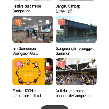
Festival du café de
Jangsu Gimbap
Centre
Gangneung
(장수김밥)
Gang
(강릉커피축제)
Ilmi Somunnan
Gangneung Imyeonggwan
Tunn
Saengseon Gui
Sammun
(일미소문난생선구이)
Festival ICCN du
Nuit du patrimoine
Pavill
patrimoine culturel
national de Gangneung
Gang
immatériel de l’humanité à
Gangneung 2012