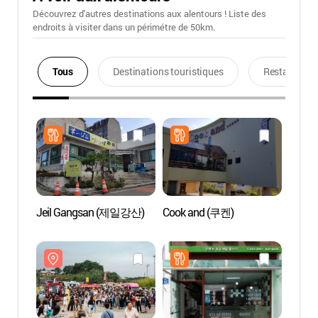
Découvrez d'autres destinations aux alentours ! Liste des
endroits à visiter dans un périmétre de 50km.
Tous
Destinations touristiques
Restaurants
Jeil Gangsan (제일강산)
Cook and (쿠켄)
Gangn
Samm