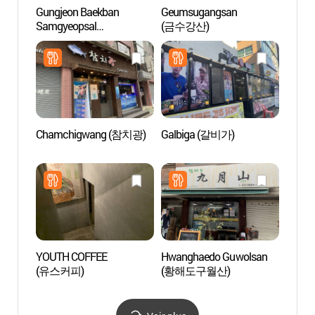
Gungjeon Baekban
Geumsugangsan
I Lik
Samgyeopsal
(금수강산)
(궁전백반삼겹살)
Chamchigwang (참치광)
Galbiga (갈비가)
Villag
Mull
YOUTH COFFEE
Hwanghaedo Guwolsan
Assem
(유스커피)
(황해도구월산)
(국회