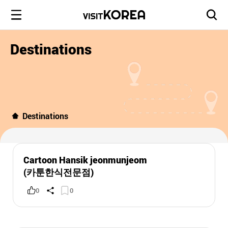
Destinations
Destinations
Cartoon Hansik jeonmunjeom
(카툰한식전문점)
0
0