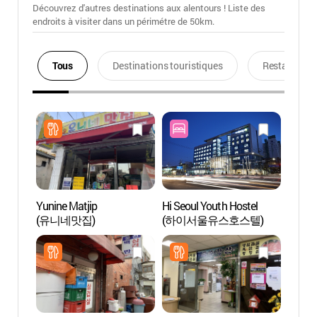
Découvrez d'autres destinations aux alentours ! Liste des
endroits à visiter dans un périmétre de 50km.
Tous
Destinations touristiques
Restaurants
Yunine Matjip
Hi Seoul Youth Hostel
Spa Se
(유니네맛집)
(하이서울유스호스텔)
Aqua
워터파