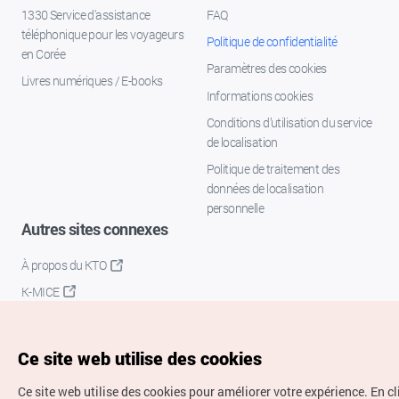
1330 Service d'assistance
FAQ
téléphonique pour les voyageurs
Politique de confidentialité
en Corée
Paramètres des cookies
Livres numériques / E-books
Informations cookies
Conditions d’utilisation du service
de localisation
Politique de traitement des
données de localisation
personnelle
Autres sites connexes
À propos du KTO
K-MICE
Ce site web utilise des cookies
Ce site web utilise des cookies pour améliorer votre expérience.
En c