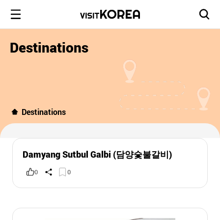
Destinations
Destinations
Damyang Sutbul Galbi (담양숯불갈비)
0
0