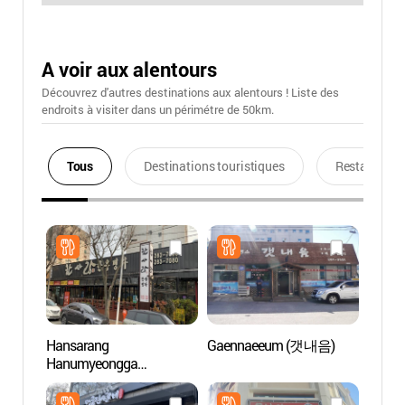
A voir aux alentours
Découvrez d'autres destinations aux alentours ! Liste des
endroits à visiter dans un périmétre de 50km.
Tous
Destinations touristiques
Restaurants
Hansarang
Gaennaeeum (갯내음)
Fontai
Hanumyeongga
mer
(한사랑한우명가)