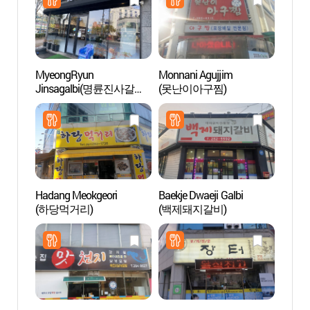
MyeongRyun
Monnani Agujjim
Musée 
Jinsagalbi(명륜진사갈비
(못난이아구찜)
de Mo
목포하당)
(목포
Hadang Meokgeori
Baekje Dwaeji Galbi
Hall 
(하당먹거리)
(백제돼지갈비)
Namn