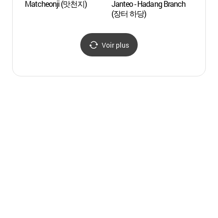
Matcheonji (맛천지)
Janteo - Hadang Branch
Centre 
(장터 하당)
de Mo
(목포
Voir plus