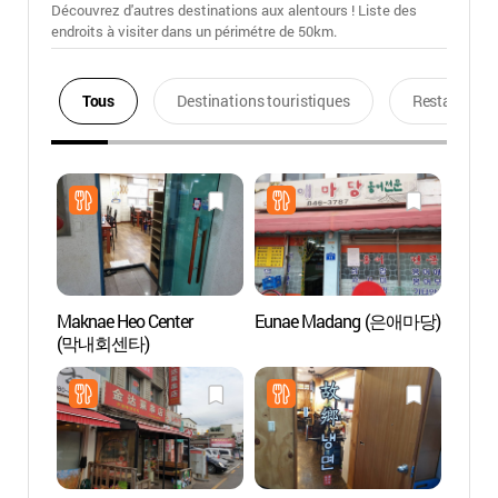
Découvrez d'autres destinations aux alentours ! Liste des
endroits à visiter dans un périmétre de 50km.
Tous
Destinations touristiques
Restaurants
Maknae Heo Center
Eunae Madang (은애마당)
Parc 
(막내회센타)
- 여