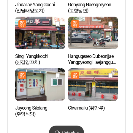
Jindallae Yangkkochi
Gohyang Naengmyeon
Artr
(진달래양꼬치)
(고향냉면)
Singil Yangkkochi
Hangugeseo Dubeonjjae
Salle 
(신길양꼬치)
Yangpyeong Haejangguk
(한국
Jeonmun
KBS
(한국에서두번째양평해
장국전문)
Juyeong Sikdang
Chwimallu (취만루)
Parc 
(주영식당)
공원)
Voir plus