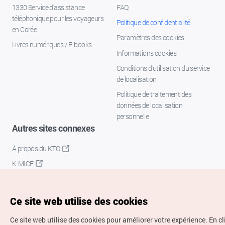
1330 Service d'assistance
FAQ
téléphonique pour les voyageurs
Politique de confidentialité
en Corée
Paramètres des cookies
Livres numériques / E-books
Informations cookies
Conditions d’utilisation du service
de localisation
Politique de traitement des
données de localisation
personnelle
Autres sites connexes
À propos du KTO
K-MICE
Ce site web utilise des cookies
Ce site web utilise des cookies pour améliorer votre expérience.
En c