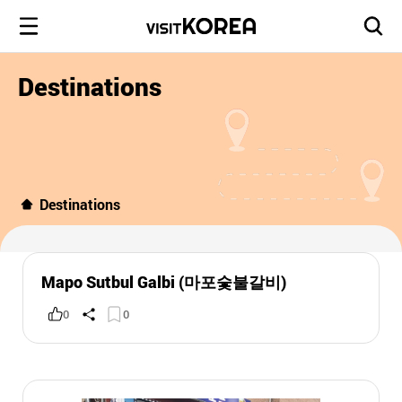
Destinations
Destinations
Mapo Sutbul Galbi (마포숯불갈비)
0
0