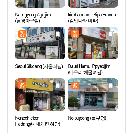
Namgyung Agujjim
kimbapnara - Bipa Branch
Villag
(남경아구찜)
(김밥나라 비파)
(갓바
Seoul Sikdang (서울식당)
Dauri Hamul Ppyeojjim
Hall 
(다우리 해물뼈찜)
Namn
Nenechicken
Nolbujeong (놀부정)
Centre 
Hadang(네네치킨 하당)
de Mo
(목포