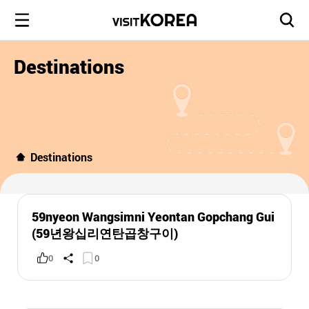
Destinations
Destinations
59nyeon Wangsimni Yeontan Gopchang Gui
(59년왕십리연탄곱창구이)
0
0