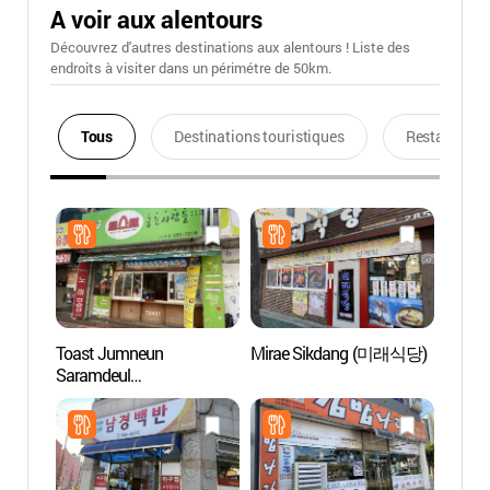
A voir aux alentours
Découvrez d'autres destinations aux alentours ! Liste des
endroits à visiter dans un périmétre de 50km.
Tous
Destinations touristiques
Restaurants
Toast Jumneun
Mirae Sikdang (미래식당)
Fontai
Saramdeul
mer
Bipa(토스트굽는사람들
비파)