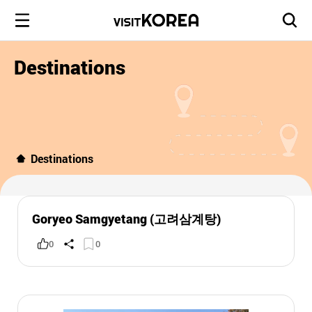
Destinations
Destinations
Goryeo Samgyetang (고려삼계탕)
0
0