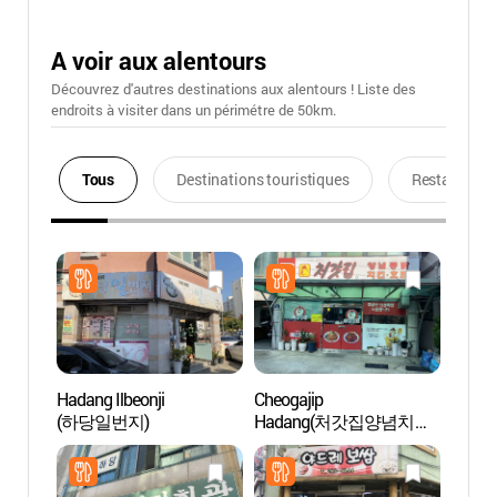
A voir aux alentours
Découvrez d'autres destinations aux alentours ! Liste des
endroits à visiter dans un périmétre de 50km.
Tous
Destinations touristiques
Restaurants
Hadang Ilbeonji
Cheogajip
Musée 
(하당일번지)
Hadang(처갓집양념치킨
de Mo
하당)
(목포