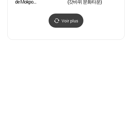
de Mokpo
(갓바위 문화타운)
de Mo
(목포자연사박물관)
(목포
Voir plus