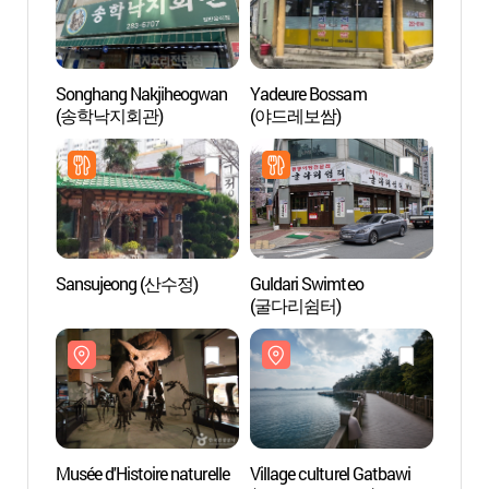
Songhang Nakjiheogwan
Yadeure Bossam
Roche
(송학낙지회관)
(야드레보쌈)
(목포
Sansujeong (산수정)
Guldari Swimteo
Musée
(굴다리쉼터)
de Mo
(국립
Musée d'Histoire naturelle
Village culturel Gatbawi
Centre 