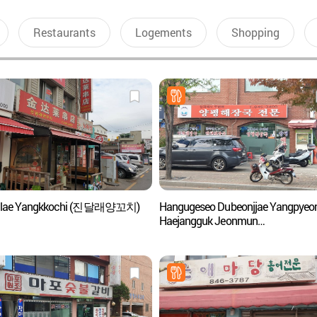
Restaurants
Logements
Shopping
allae Yangkkochi (진달래양꼬치)
Hangugeseo Dubeonjjae Yangpyeo
Haejangguk Jeonmun
(한국에서두번째양평해장국전문)