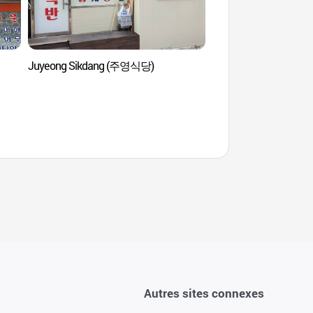
Juyeong Sikdang (주영식당)
Spa Sealala & Parc
스파&워터파크)
Autres sites connexes