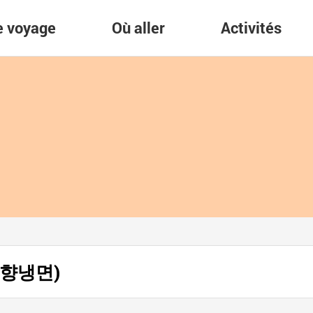
re voyage
Où aller
Activités
(고향냉면)