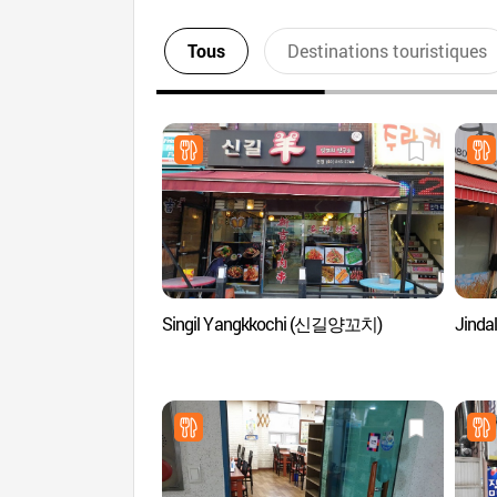
Tous
Destinations touristiques
Singil Yangkkochi (신길양꼬치)
Jind