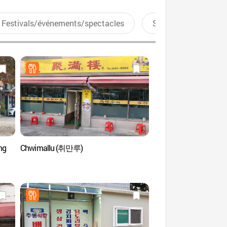
Festivals/événements/spectacles
Sports aquatiques
ng
Chwimallu (취만루)
Spa et salon de beauté
Esthétique (앤올