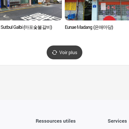
 Sutbul Galbi (마포숯불갈비)
Eunae Madang (은애마당)
Voir plus
Ressources utiles
Services