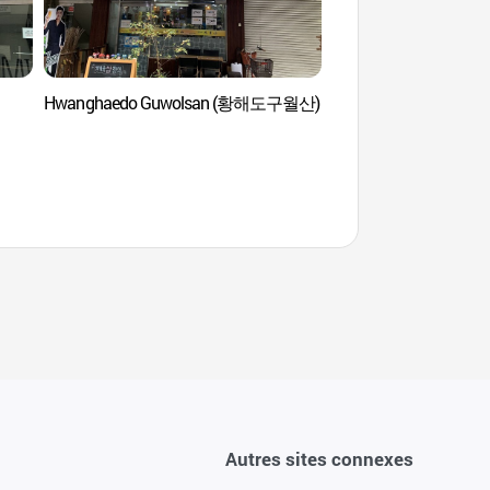
Hwanghaedo Guwolsan (황해도구월산)
Village des artistes d
(문래창작촌)
Autres sites connexes