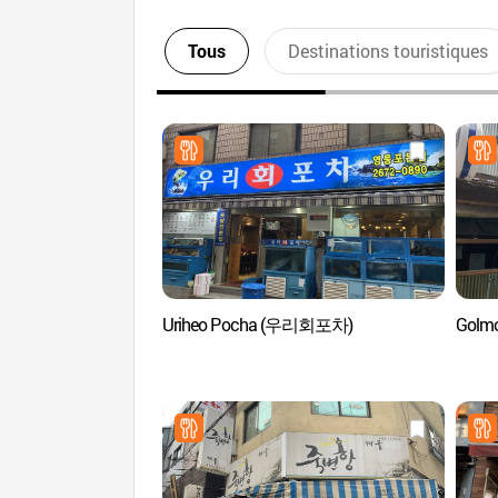
Tous
Destinations touristiques
Uriheo Pocha (우리회포차)
Golm