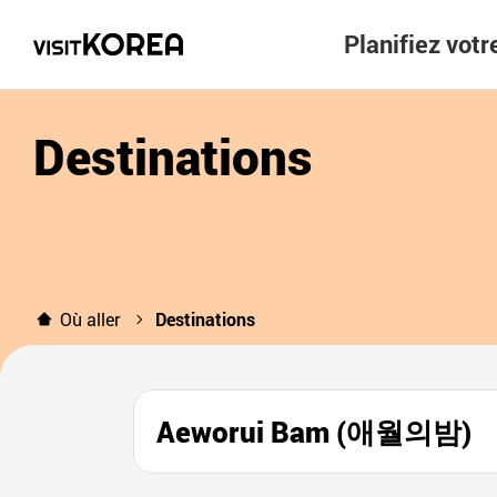
Planifiez vot
Destinations
Où aller
Destinations
Aeworui Bam (애월의밤)