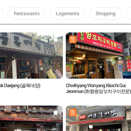
Restaurants
Logements
Shopping
ok Daejang (골목대장)
Chwihyang Wonyang Kkochi Gui
Jeonmun (취향원양꼬치구이전문)