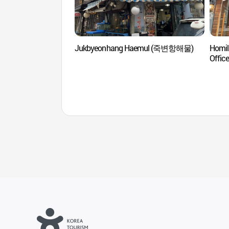
Jukbyeonhang Haemul (죽변항해물)
Homil
Off