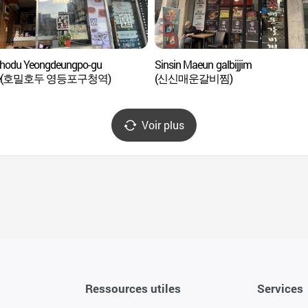
hodu Yeongdeungpo-gu
Sinsin Maeun galbijjim
ice(호밀호두 영등포구청역)
(신신매운갈비찜)
Voir plus
Ressources utiles
Services